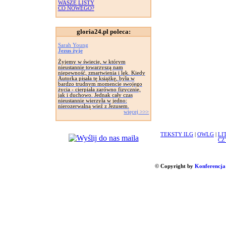
WASZE LISTY
CO NOWEGO?
gloria24.pl poleca:
Sarah Young
Jezus żyje
Żyjemy w świecie, w którym
nieustannie towarzyszą nam
niepewność, zmartwienia i lęk. Kiedy
Autorka pisała tę książkę, była w
bardzo trudnym momencie swojego
życia - cierpiała zarówno fizycznie,
jak i duchowo. Jednak cały czas
nieustannie wierzyła w jedno:
nierozerwalną wieź z Jezusem.
więcej >>>
TEKSTY ILG
|
OWLG
|
LI
CZ
© Copyright by
Konferencja 