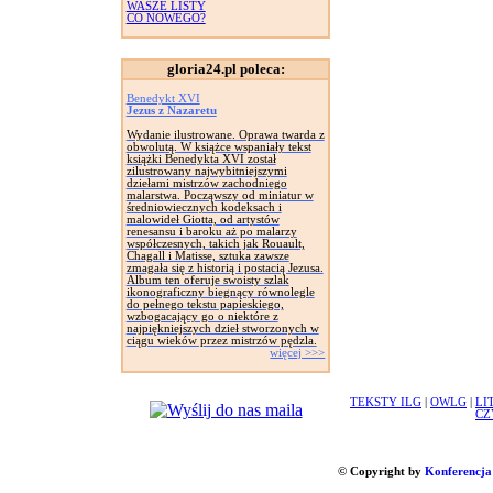
WASZE LISTY
CO NOWEGO?
gloria24.pl poleca:
Benedykt XVI
Jezus z Nazaretu
Wydanie ilustrowane. Oprawa twarda z
obwolutą. W książce wspaniały tekst
książki Benedykta XVI został
zilustrowany najwybitniejszymi
dziełami mistrzów zachodniego
malarstwa. Począwszy od miniatur w
średniowiecznych kodeksach i
malowideł Giotta, od artystów
renesansu i baroku aż po malarzy
współczesnych, takich jak Rouault,
Chagall i Matisse, sztuka zawsze
zmagała się z historią i postacią Jezusa.
Album ten oferuje swoisty szlak
ikonograficzny biegnący równolegle
do pełnego tekstu papieskiego,
wzbogacający go o niektóre z
najpiękniejszych dzieł stworzonych w
ciągu wieków przez mistrzów pędzla.
więcej >>>
TEKSTY ILG
|
OWLG
|
LI
CZ
© Copyright by
Konferencja 