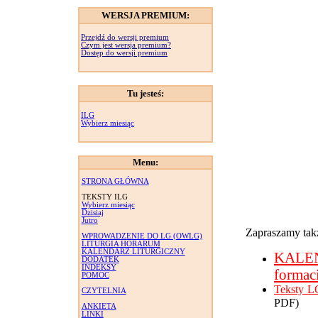
WERSJA PREMIUM:
Przejdź do wersji premium
Czym jest wersja premium?
Dostęp do wersji premium
Tu jesteś:
ILG
Wybierz miesiąc
Menu:
STRONA GŁÓWNA
TEKSTY ILG
Wybierz miesiąc
Dzisiaj
Jutro
Zapraszamy takż
WPROWADZENIE DO LG (OWLG)
LITURGIA HORARUM
KALENDARZ LITURGICZNY
KALE
DODATEK
INDEKSY
formac
POMOC
Teksty L
CZYTELNIA
PDF)
ANKIETA
LINKI