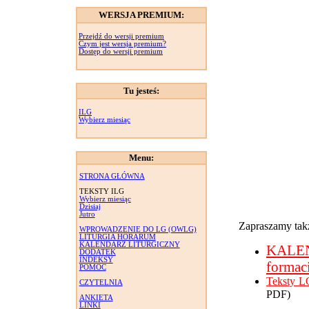
WERSJA PREMIUM:
Przejdź do wersji premium
Czym jest wersja premium?
Dostęp do wersji premium
Tu jesteś:
ILG
Wybierz miesiąc
Menu:
STRONA GŁÓWNA
TEKSTY ILG
Wybierz miesiąc
Dzisiaj
Jutro
Zapraszamy takż
WPROWADZENIE DO LG (OWLG)
LITURGIA HORARUM
KALENDARZ LITURGICZNY
KALE
DODATEK
INDEKSY
formac
POMOC
Teksty L
CZYTELNIA
PDF)
ANKIETA
LINKI