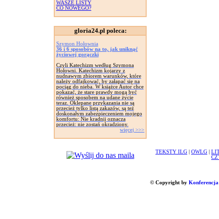
WASZE LISTY
CO NOWEGO?
gloria24.pl poleca:
Szymon Hołownia
36 i 6 sposobów na to, jak uniknąć
życiowej gorączki
Czyli Katechizm według Szymona
Hołowni. Katechizm kojarzy z
nudnawym zbiorem warunków, które
należy odfajkować, by załapać się na
pociąg do nieba. W książce Autor chce
pokazać, że stare prawdy mogą być
również sposobem na udane życie
teraz. Oklepane przykazania nie są
przecież tylko listą zakazów, są też
doskonałym zabezpieczeniem mojego
komfortu: Nie kradnij oznacza
przecież: nie zostań okradziony.
więcej >>>
TEKSTY ILG
|
OWLG
|
LI
CZ
© Copyright by
Konferencja 