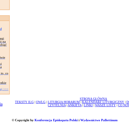
ad
ęgi
o na
objąć
iwie
ki
ia
to, co
stkie
ej >>>
STRONA GŁÓWNA
TEKSTY ILG
|
OWLG
|
LITURGIA HORARUM
|
KALENDARZ LITURGICZNY
|
D
CZYTELNIA
|
ANKIETA
|
LINKI
|
WASZE LISTY
|
CO NO
© Copyright by
Konferencja Episkopatu Polski
i
Wydawnictwo Pallottinum