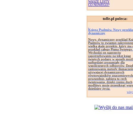
WASZE LISTY
CO NOWEGO?
tolle.pl poleca:
Księga Psalmów. Nowy przekł
dynamiczny
Nowy, dynamiczny przekład Ksi
Psalmów to zwiastun zakrojoneg
wielką skalę projektu, który ma 
przekład całego Pisma Świętego.
Wychodzi on naprzeciw
zapotrzebowaniu na tekst ksiąg
świętych podany w sposób możl
najbardziej zrozumiały dla
współczesnych odbiorców. Dzię
zastosowaniu metody tłumaczen
używającej dynamicznych
równoważników znaczeniowych 
powszednie, nabiera tu cech
świętowania, dzięki czemu duch
modlitwy może przeniknąć wszy
dziedziny życia.
więc