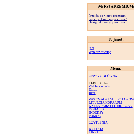
WERSJA PREMIUM
Przejdź do wersji premium
Czym jest wersja premium?
Dostęp do wersji premium
Tu jesteś:
ILG
Wybierz miesiąc
Menu:
STRONA GŁÓWNA
TEKSTY ILG
Wybierz miesiąc
Dzisiaj
Jutro
WPROWADZENIE DO LG (OW
LITURGIA HORARUM
KALENDARZ LITURGICZNY
DODATEK
INDEKSY
POMOC
CZYTELNIA
ANKIETA
LINKI