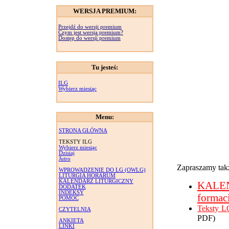
WERSJA PREMIUM:
Przejdź do wersji premium
Czym jest wersja premium?
Dostęp do wersji premium
Tu jesteś:
ILG
Wybierz miesiąc
Menu:
STRONA GŁÓWNA
TEKSTY ILG
Wybierz miesiąc
Dzisiaj
Jutro
Zapraszamy takż
WPROWADZENIE DO LG (OWLG)
LITURGIA HORARUM
KALENDARZ LITURGICZNY
KALE
DODATEK
INDEKSY
formac
POMOC
Teksty L
CZYTELNIA
PDF)
ANKIETA
LINKI