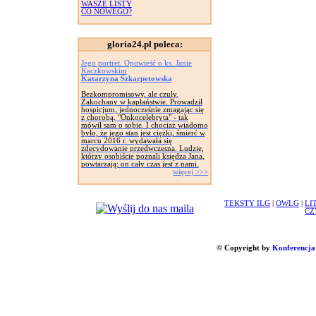
WASZE LISTY
CO NOWEGO?
gloria24.pl poleca:
Jego portret. Opowieść o ks. Janie
Kaczkowskim
Katarzyna Szkarpetowska
Bezkompromisowy, ale czuły.
Zakochany w kapłaństwie. Prowadził
hospicjum, jednocześnie zmagając się
z chorobą. "Onkocelebryta" - tak
mówił sam o sobie. I chociaż wiadomo
było, że jego stan jest ciężki, śmierć w
marcu 2016 r. wydawała się
zdecydowanie przedwczesna. Ludzie,
którzy osobiście poznali księdza Jana,
powtarzają: on cały czas jest z nami.
więcej >>>
TEKSTY ILG
|
OWLG
|
LI
CZ
© Copyright by
Konferencja 