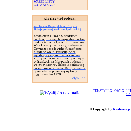
WASZE LISTY
CO NOWEGO?
gloria24.pl poleca:
św. Teresa Benedykta od Krzyża
Dzieje pewnej rodziny żydowskiej
Edyta Stein ukazała w zapiskach
autobiograficznych swoje dzieciństwo
i młodość na tle życia rodzinnego we
Wrocławiu, potem czasy studenckie w
Getyndze i środowisko filozoficzne
skupione wokół Husserla, w co
wplatają się wspomnienia z okresu
służby sanitarnej w szpitalu polowym
w firankach na Morawach podczas I
wojny światowej. Rękopis kończy się
na wydarzeniach roku 1916, jednak w
opowiadaniu pojawiają się fakty
sięgające roku 1920.
więcej >>>
TEKSTY ILG
|
OWLG
|
LI
CZ
© Copyright by
Konferencja 