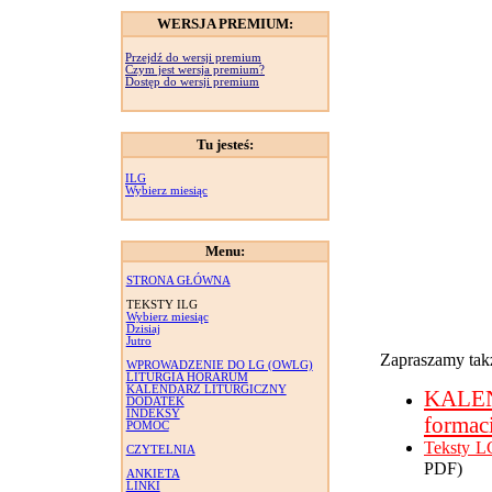
WERSJA PREMIUM:
Przejdź do wersji premium
Czym jest wersja premium?
Dostęp do wersji premium
Tu jesteś:
ILG
Wybierz miesiąc
Menu:
STRONA GŁÓWNA
TEKSTY ILG
Wybierz miesiąc
Dzisiaj
Jutro
Zapraszamy takż
WPROWADZENIE DO LG (OWLG)
LITURGIA HORARUM
KALENDARZ LITURGICZNY
KALE
DODATEK
INDEKSY
formac
POMOC
Teksty L
CZYTELNIA
PDF)
ANKIETA
LINKI