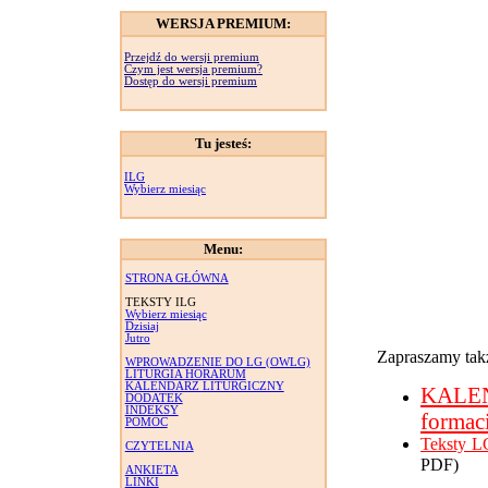
WERSJA PREMIUM:
Przejdź do wersji premium
Czym jest wersja premium?
Dostęp do wersji premium
Tu jesteś:
ILG
Wybierz miesiąc
Menu:
STRONA GŁÓWNA
TEKSTY ILG
Wybierz miesiąc
Dzisiaj
Jutro
Zapraszamy takż
WPROWADZENIE DO LG (OWLG)
LITURGIA HORARUM
KALENDARZ LITURGICZNY
KALE
DODATEK
INDEKSY
formac
POMOC
Teksty L
CZYTELNIA
PDF)
ANKIETA
LINKI