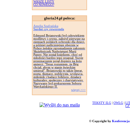
WASZE LISTY
CO NOWEGO?
gloria24.pl poleca:
Amelia Szafrańska
Surdut czy rewerenda
Edmund Bojanowski był człowiekiem
modlitwy i czynu, założył pierwsze na
ziemiach polskich ochronki dla dzieci,
a później najliczniejsze obecnie w
Polsce żeńskie zgromadzenie zakonnic
Służebniczek Najświętszej Marii
Panny. Nie został księdzem, choć od
młodości bardzo tego pragnął. Swoje
przeznaczenie pojął dopiero na łożu
smierci: "Teraz rozumiem, że Bóg
chciał, abym w stanie świeckim
umierał". Bojanowski to także literat,
poeta, tłumacz, publicysta, wydawca,
miłośnik i badacz folkloru, działacz
kulturalny, społeczny i charytatywny.
Nazywany był prekursorem Soboru
Watykańskiego II.
więcej >>>
TEKSTY ILG
|
OWLG
|
LI
CZ
© Copyright by
Konferencja 