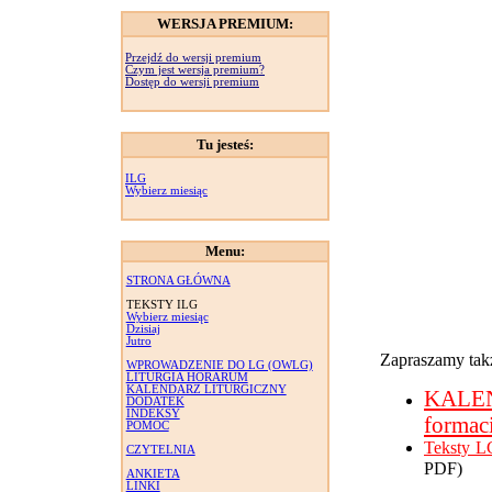
WERSJA PREMIUM:
Przejdź do wersji premium
Czym jest wersja premium?
Dostęp do wersji premium
Tu jesteś:
ILG
Wybierz miesiąc
Menu:
STRONA GŁÓWNA
TEKSTY ILG
Wybierz miesiąc
Dzisiaj
Jutro
Zapraszamy takż
WPROWADZENIE DO LG (OWLG)
LITURGIA HORARUM
KALENDARZ LITURGICZNY
KALE
DODATEK
INDEKSY
formac
POMOC
Teksty L
CZYTELNIA
PDF)
ANKIETA
LINKI