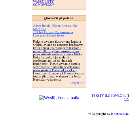
WASZE LISTY
CO NOWEGO?
gloria24.pl poleca:
Adam Bujak, Nelson Pereira, Jan
Machniak
100 lat Fatimy. Kanonizacja
Hiacynty i Franciszka
Pięknie wydana ilustrowana książka
wydrukowana na papierze kredowym,
która dzięki interesującym tekstom i
ponad 100 zdjęciom prowadzi nas
przez ostatnie stulecie razem z Matką
Bożą Fatimską i jej małymi
orędownikami aż do dnia ich
kanonizacji. Nowe wydanie zostało
wzbogacone o homilie wygłoszone
przez papieża Franciszka z okazji
kanonizacji Hiacynty i Franciszka oraz
fotografie z tego ważnego dla życia
Kościoła wydarzenia.
więcej >>>
TEKSTY ILG
|
OWLG
|
LI
CZ
© Copyright by
Konferencja 