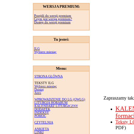
WERSJA PREMIUM:
Przejdź do wersji premium
Czym jest wersja premium?
Dostęp do wersji premium
Tu jesteś:
ILG
Wybierz miesiąc
Menu:
STRONA GŁÓWNA
TEKSTY ILG
Wybierz miesiąc
Dzisiaj
Jutro
Zapraszamy takż
WPROWADZENIE DO LG (OWLG)
LITURGIA HORARUM
KALENDARZ LITURGICZNY
KALE
DODATEK
INDEKSY
formac
POMOC
Teksty L
CZYTELNIA
PDF)
ANKIETA
LINKI