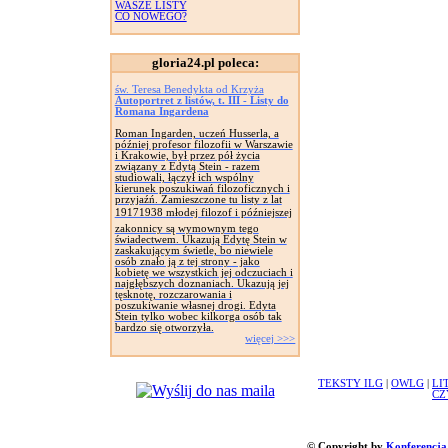
WASZE LISTY
CO NOWEGO?
gloria24.pl poleca:
św. Teresa Benedykta od Krzyża
Autoportret z listów, t. III - Listy do
Romana Ingardena
Roman Ingarden, uczeń Husserla, a
później profesor filozofii w Warszawie
i Krakowie, był przez pół życia
związany z Edytą Stein - razem
studiowali, łączył ich wspólny
kierunek poszukiwań filozoficznych i
przyjaźń. Zamieszczone tu listy z lat
19171938 młodej filozof i późniejszej
zakonnicy są wymownym tego
świadectwem. Ukazują Edytę Stein w
zaskakującym świetle, bo niewiele
osób znało ją z tej strony - jako
kobietę we wszystkich jej odczuciach i
najgłębszych doznaniach. Ukazują jej
tęsknotę, rozczarowania i
poszukiwanie własnej drogi. Edyta
Stein tylko wobec kilkorga osób tak
bardzo się otworzyła.
więcej >>>
TEKSTY ILG
|
OWLG
|
LI
CZ
© Copyright by
Konferencja 