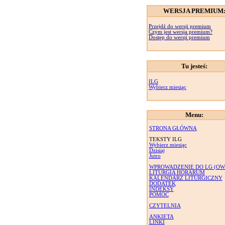
WERSJA PREMIUM
Przejdź do wersji premium
Czym jest wersja premium?
Dostęp do wersji premium
Tu jesteś:
ILG
Wybierz miesiąc
Menu:
STRONA GŁÓWNA
TEKSTY ILG
Wybierz miesiąc
Dzisiaj
Jutro
WPROWADZENIE DO LG (OW
LITURGIA HORARUM
KALENDARZ LITURGICZNY
DODATEK
INDEKSY
POMOC
CZYTELNIA
ANKIETA
LINKI