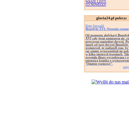
WASZE LISTY
CO NOWEGO?
gloria24.pl poleca:
Peter Seewald
Benedykt XVI. Ostatnie rozm
Od momentu abdykacji Benedyk
XVI cały świat zastanawia się, c
przyczyną papieskiej decyzji. Po
latach od swej decyzji Benedyk
postanowił, że nadszedł czas, by
raz ostatni wypowiedział się pub
w kilku istotnych kwestiach. Tak
powstała długo wyczekiwana i 
tajemnicą książka o wymownym 
"Ostatnie rozmowy".
więc