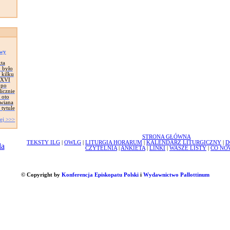
owy
ta
o było
 kilku
t XVI
 po
licznie
 oto
owiana
tytule
ej >>>
STRONA GŁÓWNA
TEKSTY ILG
|
OWLG
|
LITURGIA HORARUM
|
KALENDARZ LITURGICZNY
|
D
CZYTELNIA
|
ANKIETA
|
LINKI
|
WASZE LISTY
|
CO NO
© Copyright by
Konferencja Episkopatu Polski
i
Wydawnictwo Pallottinum