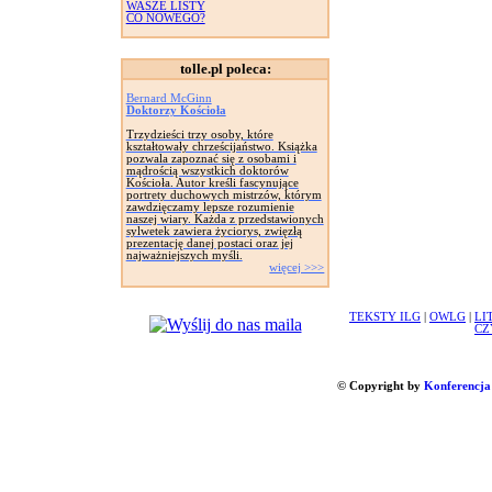
WASZE LISTY
CO NOWEGO?
tolle.pl poleca:
Bernard McGinn
Doktorzy Kościoła
Trzydzieści trzy osoby, które
kształtowały chrześcijaństwo. Książka
pozwala zapoznać się z osobami i
mądrością wszystkich doktorów
Kościoła. Autor kreśli fascynujące
portrety duchowych mistrzów, którym
zawdzięczamy lepsze rozumienie
naszej wiary. Każda z przedstawionych
sylwetek zawiera życiorys, zwięzłą
prezentację danej postaci oraz jej
najważniejszych myśli.
więcej >>>
TEKSTY ILG
|
OWLG
|
LI
CZ
© Copyright by
Konferencja 