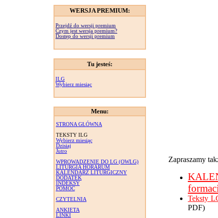
WERSJA PREMIUM:
Przejdź do wersji premium
Czym jest wersja premium?
Dostęp do wersji premium
Tu jesteś:
ILG
Wybierz miesiąc
Menu:
STRONA GŁÓWNA
TEKSTY ILG
Wybierz miesiąc
Dzisiaj
Jutro
Zapraszamy takż
WPROWADZENIE DO LG (OWLG)
LITURGIA HORARUM
KALENDARZ LITURGICZNY
KALE
DODATEK
INDEKSY
formac
POMOC
Teksty L
CZYTELNIA
PDF)
ANKIETA
LINKI