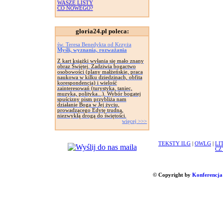
WASZE LISTY
CO NOWEGO?
gloria24.pl poleca:
św. Teresa Benedykta od Krzyża
Myśli, wyznania, rozważania
Z kart książki wyłania się mało znany
obraz Świętej. Zadziwia bogactwo
osobowości (plany małżeńskie, praca
naukowa w kilku dziedzinach, obfita
korespondencja) i wielość
zainteresowań (turystyka, taniec,
muzyka, polityka...). Wybór bogatej
spuścizny pism przybliża nam
działanie Boga w Jej życiu,
prowadzącego Edytę trudną,
niezwykłą drogą do świętości.
więcej >>>
TEKSTY ILG
|
OWLG
|
LI
CZ
© Copyright by
Konferencja 