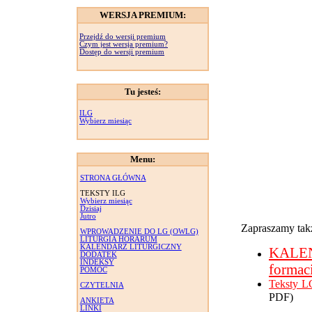
WERSJA PREMIUM:
Przejdź do wersji premium
Czym jest wersja premium?
Dostęp do wersji premium
Tu jesteś:
ILG
Wybierz miesiąc
Menu:
STRONA GŁÓWNA
TEKSTY ILG
Wybierz miesiąc
Dzisiaj
Jutro
Zapraszamy takż
WPROWADZENIE DO LG (OWLG)
LITURGIA HORARUM
KALENDARZ LITURGICZNY
KALE
DODATEK
INDEKSY
formac
POMOC
Teksty L
CZYTELNIA
PDF)
ANKIETA
LINKI