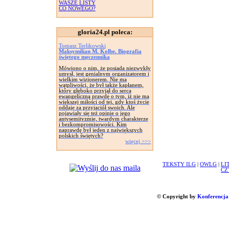
WASZE LISTY
CO NOWEGO?
gloria24.pl poleca:
Tomasz Terlikowski
Maksymilian M. Kolbe. Biografia
świętego męczennika
Mówiono o nim, że posiada niezwykły
umysł, jest genialnym organizatorem i
wielkim wizjonerem. Nie ma
wątpliwości, że był także kapłanem,
który głęboko przyjął do serca
ewangeliczną prawdę o tym, iż nie ma
większej miłości od tej, gdy ktoś życie
oddaje za przyjaciół swoich. Ale
pojawiały się też opinie o jego
antysemityzmie, twardym charakterze
i bezkompromisowości. Kim
naprawdę był jeden z największych
polskich świętych?
więcej >>>
TEKSTY ILG
|
OWLG
|
LI
CZ
© Copyright by
Konferencja 