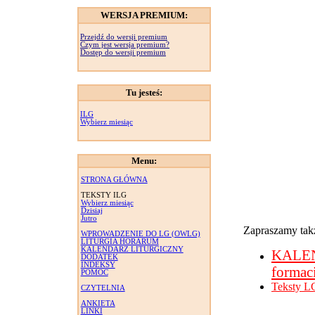
WERSJA PREMIUM:
Przejdź do wersji premium
Czym jest wersja premium?
Dostęp do wersji premium
Tu jesteś:
ILG
Wybierz miesiąc
Menu:
STRONA GŁÓWNA
TEKSTY ILG
Wybierz miesiąc
Dzisiaj
Jutro
Zapraszamy takż
WPROWADZENIE DO LG (OWLG)
LITURGIA HORARUM
KALENDARZ LITURGICZNY
KALE
DODATEK
INDEKSY
formac
POMOC
Teksty L
CZYTELNIA
ANKIETA
LINKI