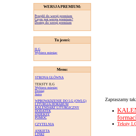
WERSJA PREMIUM:
Przejdź do wersji premium
Czym jest wersja premium?
Dostęp do wersji premium
Tu jesteś:
ILG
Wybierz miesiąc
Menu:
STRONA GŁÓWNA
TEKSTY ILG
Wybierz miesiąc
Dzisiaj
Jutro
Zapraszamy takż
WPROWADZENIE DO LG (OWLG)
LITURGIA HORARUM
KALENDARZ LITURGICZNY
KALE
DODATEK
INDEKSY
formac
POMOC
Teksty L
CZYTELNIA
ANKIETA
LINKI