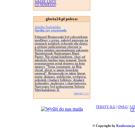
WASZE LISTY
CO NOWEGO?
gloria24.pl poleca:
Amelia Szafrańska
Surdut czy rewerenda
Edmund Bojanowski był człowiekiem
modlitwy i czynu, założył pierwsze na
ziemiach polskich ochronki dla dzieci,
a później najliczniejsze obecnie w
Polsce żeńskie zgromadzenie zakonnic
Służebniczek Najświętszej Marii
Panny. Nie został księdzem, choć od
młodości bardzo tego pragnął. Swoje
przeznaczenie pojął dopiero na łożu
smierci: "Teraz rozumiem, że Bóg
chciał, abym w stanie świeckim
umierał". Bojanowski to także literat,
poeta, tłumacz, publicysta, wydawca,
miłośnik i badacz folkloru, działacz
kulturalny, społeczny i charytatywny.
Nazywany był prekursorem Soboru
Watykańskiego II.
więcej >>>
TEKSTY ILG
|
OWLG
|
LI
CZ
© Copyright by
Konferencja 