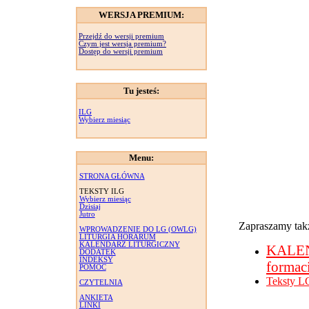
WERSJA PREMIUM:
Przejdź do wersji premium
Czym jest wersja premium?
Dostęp do wersji premium
Tu jesteś:
ILG
Wybierz miesiąc
Menu:
STRONA GŁÓWNA
TEKSTY ILG
Wybierz miesiąc
Dzisiaj
Jutro
Zapraszamy takż
WPROWADZENIE DO LG (OWLG)
LITURGIA HORARUM
KALENDARZ LITURGICZNY
KALE
DODATEK
INDEKSY
formac
POMOC
Teksty L
CZYTELNIA
ANKIETA
LINKI