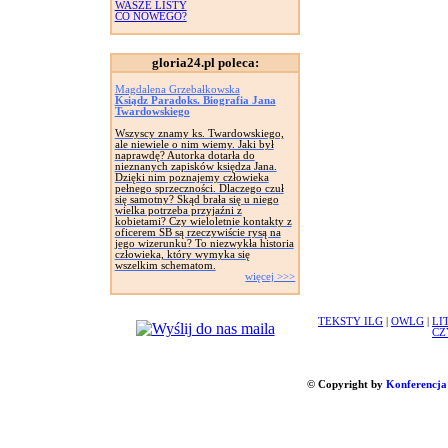
WASZE LISTY
CO NOWEGO?
gloria24.pl poleca:
Magdalena Grzebałkowska
Ksiądz Paradoks. Biografia Jana
Twardowskiego
Wszyscy znamy ks. Twardowskiego,
ale niewiele o nim wiemy. Jaki był
naprawdę? Autorka dotarła do
nieznanych zapisków księdza Jana.
Dzięki nim poznajemy człowieka
pełnego sprzeczności. Dlaczego czuł
się samotny? Skąd brała się u niego
wielka potrzeba przyjaźni z
kobietami? Czy wieloletnie kontakty z
oficerem SB są rzeczywiście rysą na
jego wizerunku? To niezwykła historia
człowieka, który wymyka się
wszelkim schematom.
więcej >>>
TEKSTY ILG
|
OWLG
|
LI
CZ
© Copyright by
Konferencja 