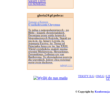
WASZE LISTY
CO NOWEGO?
gloria24.pl poleca:
Tomasz a Kempis
O naśladowaniu Chrystusa
To jedna z najpopularniejszych - po
Biblii - książek chrześcijańskich.
Doceniana przez wielu świętych i
błogosławionych Kościoła. Sięgali po
nią m.in. św. Ignacy Loyola, św.
Josemaria Escriva, św. Teresa od
Dzieciątka Jezus czy św. Jan XXIII.
Wśród czytelników znaleźć można
również Mickiewicza, Słowackiego,
Żeromskiego, Leibniza czy van
Beethovena. To obowiązkowa pozycja
dla wszystkich, którzy chcą rozwinąć
swoje życie duchowe.
więcej >>>
TEKSTY ILG
|
OWLG
|
LI
CZ
© Copyright by
Konferencja 