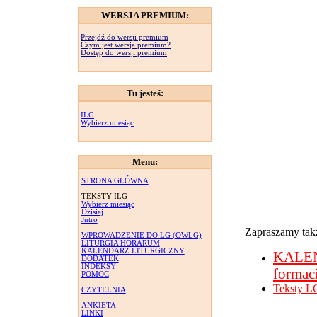
WERSJA PREMIUM:
Przejdź do wersji premium
Czym jest wersja premium?
Dostęp do wersji premium
Tu jesteś:
ILG
Wybierz miesiąc
Menu:
STRONA GŁÓWNA
TEKSTY ILG
Wybierz miesiąc
Dzisiaj
Jutro
Zapraszamy takż
WPROWADZENIE DO LG (OWLG)
LITURGIA HORARUM
KALENDARZ LITURGICZNY
KALE
DODATEK
INDEKSY
formac
POMOC
Teksty L
CZYTELNIA
ANKIETA
LINKI