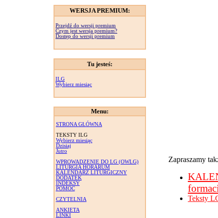
WERSJA PREMIUM:
Przejdź do wersji premium
Czym jest wersja premium?
Dostęp do wersji premium
Tu jesteś:
ILG
Wybierz miesiąc
Menu:
STRONA GŁÓWNA
TEKSTY ILG
Wybierz miesiąc
Dzisiaj
Jutro
Zapraszamy takż
WPROWADZENIE DO LG (OWLG)
LITURGIA HORARUM
KALENDARZ LITURGICZNY
KALE
DODATEK
INDEKSY
formac
POMOC
Teksty L
CZYTELNIA
ANKIETA
LINKI