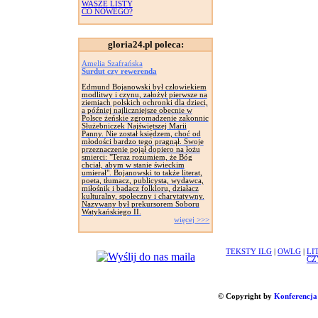
WASZE LISTY
CO NOWEGO?
gloria24.pl poleca:
Amelia Szafrańska
Surdut czy rewerenda
Edmund Bojanowski był człowiekiem
modlitwy i czynu, założył pierwsze na
ziemiach polskich ochronki dla dzieci,
a później najliczniejsze obecnie w
Polsce żeńskie zgromadzenie zakonnic
Służebniczek Najświętszej Marii
Panny. Nie został księdzem, choć od
młodości bardzo tego pragnął. Swoje
przeznaczenie pojął dopiero na łożu
smierci: "Teraz rozumiem, że Bóg
chciał, abym w stanie świeckim
umierał". Bojanowski to także literat,
poeta, tłumacz, publicysta, wydawca,
miłośnik i badacz folkloru, działacz
kulturalny, społeczny i charytatywny.
Nazywany był prekursorem Soboru
Watykańskiego II.
więcej >>>
TEKSTY ILG
|
OWLG
|
LI
CZ
© Copyright by
Konferencja 