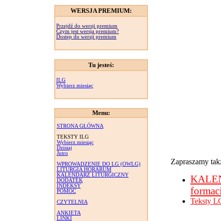
WERSJA PREMIUM:
Przejdź do wersji premium
Czym jest wersja premium?
Dostęp do wersji premium
Tu jesteś:
ILG
Wybierz miesiąc
Menu:
STRONA GŁÓWNA
TEKSTY ILG
Wybierz miesiąc
Dzisiaj
Jutro
Zapraszamy takż
WPROWADZENIE DO LG (OWLG)
LITURGIA HORARUM
KALENDARZ LITURGICZNY
KALE
DODATEK
INDEKSY
formac
POMOC
Teksty L
CZYTELNIA
ANKIETA
LINKI