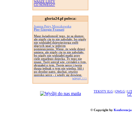
WASZE LISTY
CO NOWEGO?
gloria24.pl poleca:
Joanna Petry Mroczkowska
Pier Giorgio Frassati
Masz świadomość tego, że są slumsy,
ale nigdy cię to nie zabolało, bo nigdy
nie widziałeś dziewięciorga osób
idących spać w jednym
pomieszczeniu. Wiesz, że wiele dzieci
umiera, ale nigdy cię to nie zabolało,
bo nigdy nie widziałeś matki przy
ciele zmarłego dziecka. Ty tego nie
znasz. Twój umysł wie, czytałeś o tym,
słyszałeś o tym. Twoje serce i twoja
dusza jednak o tym nie wiedzą. Idź i
po drodze patrz, słuchaj, otwórz
szeroko serce - i wtedy się dowiesz.
więcej >>>
TEKSTY ILG
|
OWLG
|
LI
CZ
© Copyright by
Konferencja 