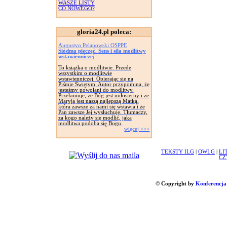
WASZE LISTY
CO NOWEGO?
gloria24.pl poleca:
Augustyn Pelanowski OSPPE
Siódma pieczęć. Sens i siła modlitwy
wstawienniczej
To książka o modlitwie. Przede
wszystkim o modlitwie
wstawienniczej. Opierając się na
Piśmie Świętym, Autor przypomina, że
jesteśmy powołani do modlitwy.
Przekonuje, że Bóg jest miłosierny i że
Maryja jest naszą najlepszą Matką,
która zawsze za nami się wstawia i że
Pan zawsze Jej wysłuchuje. Tłumaczy,
za kogo należy się modlić, jaka
modlitwa podoba się Bogu.
więcej >>>
TEKSTY ILG
|
OWLG
|
LI
CZ
© Copyright by
Konferencja 