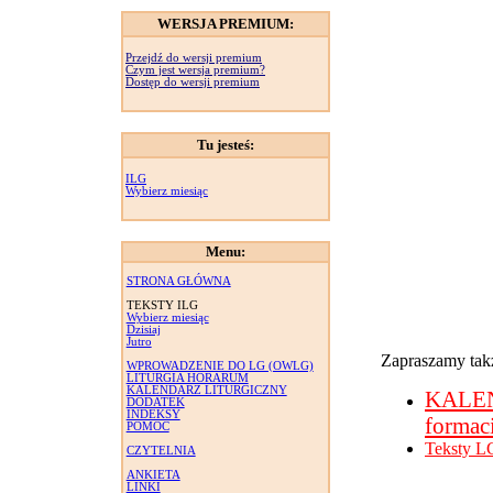
WERSJA PREMIUM:
Przejdź do wersji premium
Czym jest wersja premium?
Dostęp do wersji premium
Tu jesteś:
ILG
Wybierz miesiąc
Menu:
STRONA GŁÓWNA
TEKSTY ILG
Wybierz miesiąc
Dzisiaj
Jutro
Zapraszamy takż
WPROWADZENIE DO LG (OWLG)
LITURGIA HORARUM
KALENDARZ LITURGICZNY
KALE
DODATEK
INDEKSY
formac
POMOC
Teksty L
CZYTELNIA
ANKIETA
LINKI