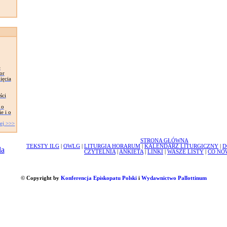
ł
or
ięcia
ści
 o
e i o
ej >>>
STRONA GŁÓWNA
TEKSTY ILG
|
OWLG
|
LITURGIA HORARUM
|
KALENDARZ LITURGICZNY
|
D
CZYTELNIA
|
ANKIETA
|
LINKI
|
WASZE LISTY
|
CO NO
© Copyright by
Konferencja Episkopatu Polski
i
Wydawnictwo Pallottinum