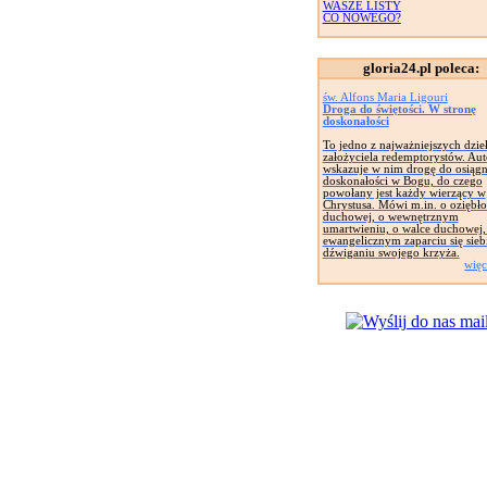
WASZE LISTY
CO NOWEGO?
gloria24.pl poleca:
św. Alfons Maria Ligouri
Droga do świętości. W stronę
doskonałości
To jedno z najważniejszych dzie
założyciela redemptorystów. Aut
wskazuje w nim drogę do osiągn
doskonałości w Bogu, do czego
powołany jest każdy wierzący w
Chrystusa. Mówi m.in. o oziębło
duchowej, o wewnętrznym
umartwieniu, o walce duchowej,
ewangelicznym zaparciu się siebi
dźwiganiu swojego krzyża.
więc