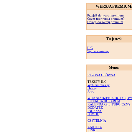
WERSJA PREMIUM
Przejdź do wersji premium
Czym jest wersja premium?
Dostęp do wersji premium
Tu jesteś:
ILG
Wybierz miesiąc
Menu:
STRONA GŁÓWNA
TEKSTY ILG
Wybierz miesiąc
Dzisiaj
Jutro
WPROWADZENIE DO LG (OW
LITURGIA HORARUM
KALENDARZ LITURGICZNY
DODATEK
INDEKSY
POMOC
CZYTELNIA
ANKIETA
LINKI