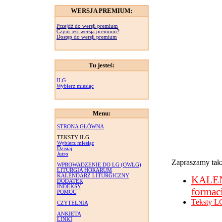
WERSJA PREMIUM:
Przejdź do wersji premium
Czym jest wersja premium?
Dostęp do wersji premium
Tu jesteś:
ILG
Wybierz miesiąc
Menu:
STRONA GŁÓWNA
TEKSTY ILG
Wybierz miesiąc
Dzisiaj
Jutro
Zapraszamy takż
WPROWADZENIE DO LG (OWLG)
LITURGIA HORARUM
KALENDARZ LITURGICZNY
KALE
DODATEK
INDEKSY
formac
POMOC
Teksty L
CZYTELNIA
ANKIETA
LINKI