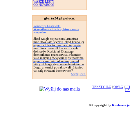
WASZE LISTY
CO NOWEGO?
gloria24.pl poleca:
Wincenty Łaszewski
Wszystko o różańcu, który może
wszystko
Skąd wzięła się najpopularniejsza
modlitwa katolicyzmu, skąd liczba jej
tajemnic? Jak to możliwe, że prosta
modlitwa pustelników zauroczyła
doktorów Kościoła? Dlaczego
dominikanie przedstawiali różaniec
jako maryjną świątynię z piętnastoma
tajemnicami jako ołtarzami, przed
którymi błaga się o wstawiennictwo u
Boga, a jezuici potraktowali różaniec
jak salę ćwiczeń duchowych?
więcej >>>
TEKSTY ILG
|
OWLG
|
LI
CZ
© Copyright by
Konferencja 