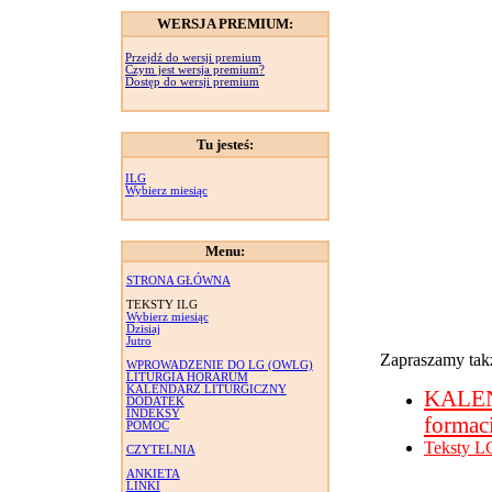
WERSJA PREMIUM:
Przejdź do wersji premium
Czym jest wersja premium?
Dostęp do wersji premium
Tu jesteś:
ILG
Wybierz miesiąc
Menu:
STRONA GŁÓWNA
TEKSTY ILG
Wybierz miesiąc
Dzisiaj
Jutro
Zapraszamy takż
WPROWADZENIE DO LG (OWLG)
LITURGIA HORARUM
KALENDARZ LITURGICZNY
KALE
DODATEK
INDEKSY
formac
POMOC
Teksty L
CZYTELNIA
ANKIETA
LINKI