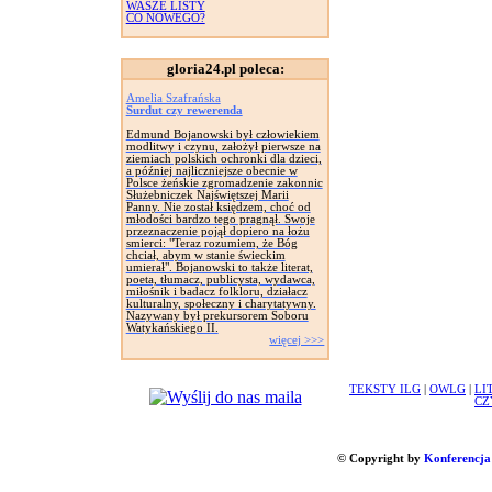
WASZE LISTY
CO NOWEGO?
gloria24.pl poleca:
Amelia Szafrańska
Surdut czy rewerenda
Edmund Bojanowski był człowiekiem
modlitwy i czynu, założył pierwsze na
ziemiach polskich ochronki dla dzieci,
a później najliczniejsze obecnie w
Polsce żeńskie zgromadzenie zakonnic
Służebniczek Najświętszej Marii
Panny. Nie został księdzem, choć od
młodości bardzo tego pragnął. Swoje
przeznaczenie pojął dopiero na łożu
smierci: "Teraz rozumiem, że Bóg
chciał, abym w stanie świeckim
umierał". Bojanowski to także literat,
poeta, tłumacz, publicysta, wydawca,
miłośnik i badacz folkloru, działacz
kulturalny, społeczny i charytatywny.
Nazywany był prekursorem Soboru
Watykańskiego II.
więcej >>>
TEKSTY ILG
|
OWLG
|
LI
CZ
© Copyright by
Konferencja 