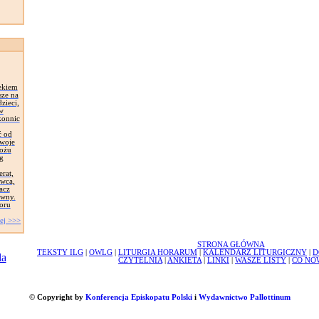
ekiem
sze na
zieci,
 w
konnic
ć od
Swoje
łożu
g
erat,
awca,
acz
ywny.
oru
ej >>>
STRONA GŁÓWNA
TEKSTY ILG
|
OWLG
|
LITURGIA HORARUM
|
KALENDARZ LITURGICZNY
|
D
CZYTELNIA
|
ANKIETA
|
LINKI
|
WASZE LISTY
|
CO NO
© Copyright by
Konferencja Episkopatu Polski
i
Wydawnictwo Pallottinum