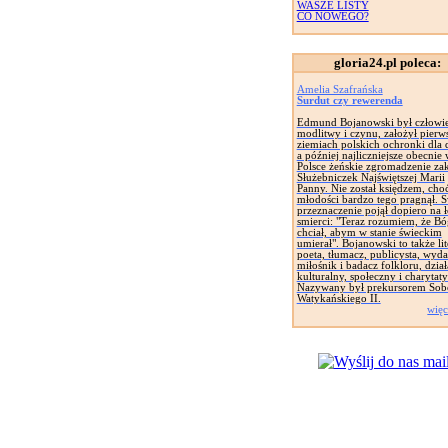
WASZE LISTY
CO NOWEGO?
gloria24.pl poleca:
Amelia Szafrańska
Surdut czy rewerenda
Edmund Bojanowski był człowi
modlitwy i czynu, założył pierw
ziemiach polskich ochronki dla d
a później najliczniejsze obecnie
Polsce żeńskie zgromadzenie za
Służebniczek Najświętszej Marii
Panny. Nie został księdzem, cho
młodości bardzo tego pragnął. 
przeznaczenie pojął dopiero na 
smierci: "Teraz rozumiem, że Bó
chciał, abym w stanie świeckim
umierał". Bojanowski to także lit
poeta, tłumacz, publicysta, wyd
miłośnik i badacz folkloru, dział
kulturalny, społeczny i charytat
Nazywany był prekursorem Sob
Watykańskiego II.
więc