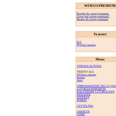
WERSJA PREMIUM
Przejdź do wersji premium
Czym jest wersja premium?
Dostęp do wersji premium
Tu jesteś:
ILG
Wybierz miesiąc
Menu:
STRONA GŁÓWNA
TEKSTY ILG
Wybierz miesiąc
Dzisiaj
Jutro
WPROWADZENIE DO LG (OW
LITURGIA HORARUM
KALENDARZ LITURGICZNY
DODATEK
INDEKSY
POMOC
CZYTELNIA
ANKIETA
LINKI