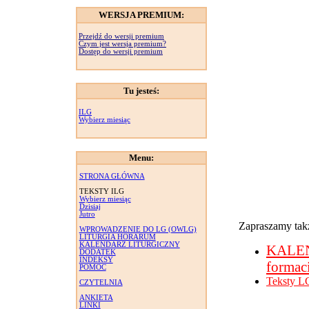
WERSJA PREMIUM:
Przejdź do wersji premium
Czym jest wersja premium?
Dostęp do wersji premium
Tu jesteś:
ILG
Wybierz miesiąc
Menu:
STRONA GŁÓWNA
TEKSTY ILG
Wybierz miesiąc
Dzisiaj
Jutro
Zapraszamy takż
WPROWADZENIE DO LG (OWLG)
LITURGIA HORARUM
KALENDARZ LITURGICZNY
KALE
DODATEK
INDEKSY
formac
POMOC
Teksty L
CZYTELNIA
ANKIETA
LINKI