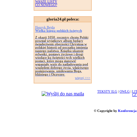
WASZE LISTY
CO NOWEGO?
gloria24.pl poleca:
Henryk Bejda
Wielka księga polskich świętych
Z okazji 1050. rocznicy chrztu Polski
powstał wyjątkowy album będący
świadectwem obecności Chrystusa w
polskiej historii od początku istnienia
naszego państwa. Książka ukazuje
sylwetki, postawy życiowe i drogi
wiodące ku świętości tych wielkich
postaci, które mogą stanowić
wspaniały wzór do naśladowania pod
względem dobrego życia, właściwego
postępowania, umiłowania Boga,
bliźniego i Ojczyzny.
więcej >>>
TEKSTY ILG
|
OWLG
|
LI
CZ
© Copyright by
Konferencja 