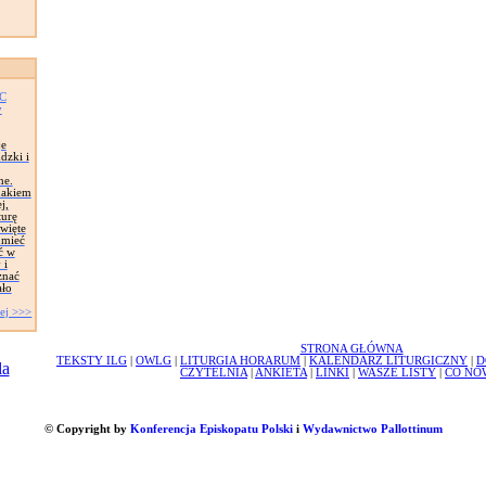
AC
y
je
dzki i
ne.
znakiem
j,
turę
więte
umieć
ć w
 i
znać
ało
ej >>>
STRONA GŁÓWNA
TEKSTY ILG
|
OWLG
|
LITURGIA HORARUM
|
KALENDARZ LITURGICZNY
|
D
CZYTELNIA
|
ANKIETA
|
LINKI
|
WASZE LISTY
|
CO NO
© Copyright by
Konferencja Episkopatu Polski
i
Wydawnictwo Pallottinum