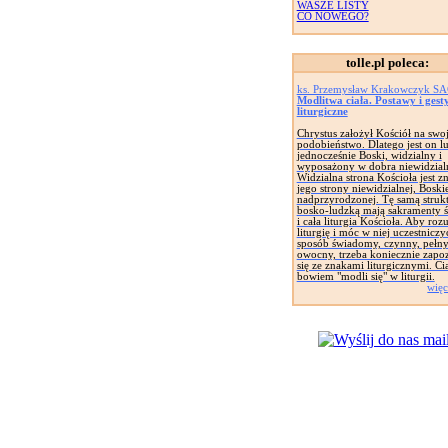
WASZE LISTY
CO NOWEGO?
tolle.pl poleca:
ks. Przemysław Krakowczyk S
Modlitwa ciała. Postawy i gest
liturgiczne
Chrystus założył Kościół na swo
podobieństwo. Dlatego jest on lu
jednocześnie Boski, widzialny i
wyposażony w dobra niewidzial
Widzialna strona Kościoła jest 
jego strony niewidzialnej, Boskie
nadprzyrodzonej. Tę samą struk
bosko-ludzką mają sakramenty ś
i cała liturgia Kościoła. Aby roz
liturgię i móc w niej uczestniczy
sposób świadomy, czynny, pełny
owocny, trzeba koniecznie zapo
się ze znakami liturgicznymi. Ci
bowiem "modli się" w liturgii.
więc