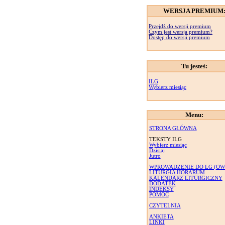
WERSJA PREMIUM
Przejdź do wersji premium
Czym jest wersja premium?
Dostęp do wersji premium
Tu jesteś:
ILG
Wybierz miesiąc
Menu:
STRONA GŁÓWNA
TEKSTY ILG
Wybierz miesiąc
Dzisiaj
Jutro
WPROWADZENIE DO LG (OW
LITURGIA HORARUM
KALENDARZ LITURGICZNY
DODATEK
INDEKSY
POMOC
CZYTELNIA
ANKIETA
LINKI