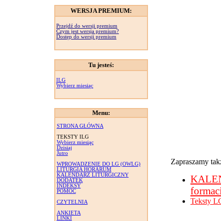
WERSJA PREMIUM:
Przejdź do wersji premium
Czym jest wersja premium?
Dostęp do wersji premium
Tu jesteś:
ILG
Wybierz miesiąc
Menu:
STRONA GŁÓWNA
TEKSTY ILG
Wybierz miesiąc
Dzisiaj
Jutro
Zapraszamy takż
WPROWADZENIE DO LG (OWLG)
LITURGIA HORARUM
KALENDARZ LITURGICZNY
KALE
DODATEK
INDEKSY
formac
POMOC
Teksty L
CZYTELNIA
ANKIETA
LINKI