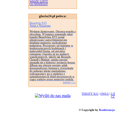
WASZE LISTY
CO NOWEGO?
gloria24.pl poleca:
Benedykt XVI
Jezus z Nazaretu
Wydanie ilustrowane. Oprawa twarda z
obwolutą. W książce wspaniały tekst
książki Benedykta XVI został
zilustrowany najwybitniejszymi
dziełami mistrzów zachodniego
malarstwa. Począwszy od miniatur w
średniowiecznych kodeksach i
malowideł Giotta, od artystów
renesansu i baroku aż po malarzy
współczesnych, takich jak Rouault,
Chagall i Matisse, sztuka zawsze
zmagała się z historią i postacią Jezusa.
Album ten oferuje swoisty szlak
ikonograficzny biegnący równolegle
do pełnego tekstu papieskiego,
wzbogacający go o niektóre z
najpiękniejszych dzieł stworzonych w
ciągu wieków przez mistrzów pędzla.
więcej >>>
TEKSTY ILG
|
OWLG
|
LI
CZ
© Copyright by
Konferencja 