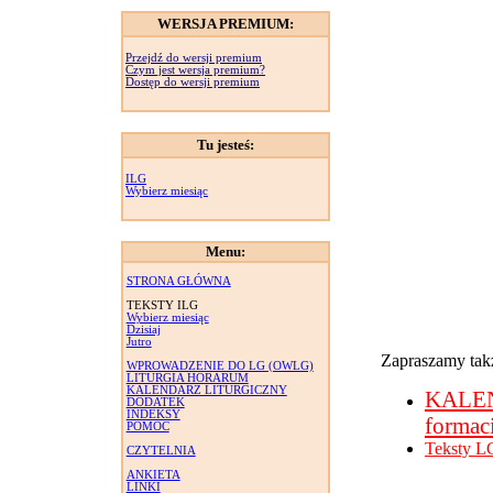
WERSJA PREMIUM:
Przejdź do wersji premium
Czym jest wersja premium?
Dostęp do wersji premium
Tu jesteś:
ILG
Wybierz miesiąc
Menu:
STRONA GŁÓWNA
TEKSTY ILG
Wybierz miesiąc
Dzisiaj
Jutro
Zapraszamy takż
WPROWADZENIE DO LG (OWLG)
LITURGIA HORARUM
KALENDARZ LITURGICZNY
KALE
DODATEK
INDEKSY
formac
POMOC
Teksty L
CZYTELNIA
ANKIETA
LINKI