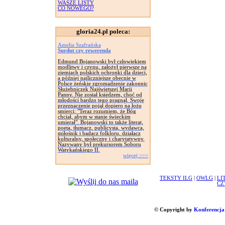
WASZE LISTY
CO NOWEGO?
gloria24.pl poleca:
Amelia Szafrańska
Surdut czy rewerenda
Edmund Bojanowski był człowiekiem
modlitwy i czynu, założył pierwsze na
ziemiach polskich ochronki dla dzieci,
a później najliczniejsze obecnie w
Polsce żeńskie zgromadzenie zakonnic
Służebniczek Najświętszej Marii
Panny. Nie został księdzem, choć od
młodości bardzo tego pragnął. Swoje
przeznaczenie pojął dopiero na łożu
smierci: "Teraz rozumiem, że Bóg
chciał, abym w stanie świeckim
umierał". Bojanowski to także literat,
poeta, tłumacz, publicysta, wydawca,
miłośnik i badacz folkloru, działacz
kulturalny, społeczny i charytatywny.
Nazywany był prekursorem Soboru
Watykańskiego II.
więcej >>>
TEKSTY ILG
|
OWLG
|
LI
CZ
© Copyright by
Konferencja 