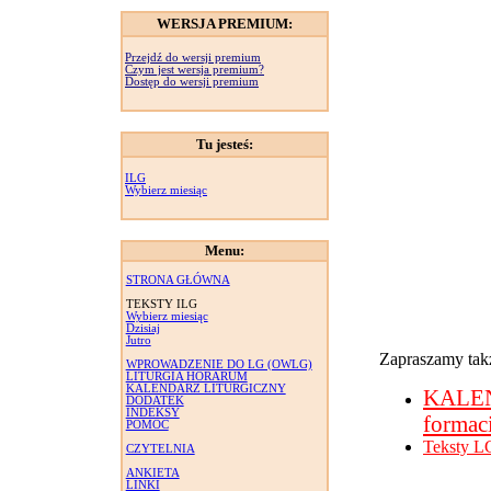
WERSJA PREMIUM:
Przejdź do wersji premium
Czym jest wersja premium?
Dostęp do wersji premium
Tu jesteś:
ILG
Wybierz miesiąc
Menu:
STRONA GŁÓWNA
TEKSTY ILG
Wybierz miesiąc
Dzisiaj
Jutro
Zapraszamy takż
WPROWADZENIE DO LG (OWLG)
LITURGIA HORARUM
KALENDARZ LITURGICZNY
KALE
DODATEK
INDEKSY
formac
POMOC
Teksty L
CZYTELNIA
ANKIETA
LINKI