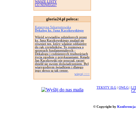
WASZE LISTY
CO NOWEGO?
gloria24.pl poleca:
Katarzyna Szkarpetowska
Dekalog ks. Jana Kaczkowskiego
Wśród wywiadów udzielonych przez
ks. Jana Kaczkowskiego znalazł się
również ten, który właśnie oddajemy
do rąk czytelników. To rozmowa o
sprawach fundamentalnych -
Dekalogu i codziennych trudnościach
życia zgodnie z przykazaniami. Ksiądz
Jan Kaczkowski nie pouczał, raczej
dzielił się swoim doświadczeniem. Był
wiarygodnym świadkiem i dlatego
jego słowa są tak cenne.
więcej >>>
TEKSTY ILG
|
OWLG
|
LI
CZ
© Copyright by
Konferencja 