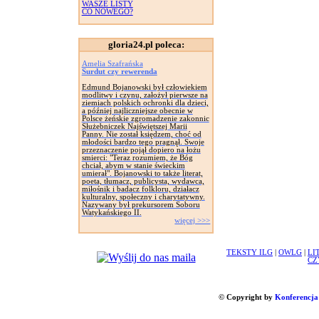
WASZE LISTY
CO NOWEGO?
gloria24.pl poleca:
Amelia Szafrańska
Surdut czy rewerenda
Edmund Bojanowski był człowiekiem
modlitwy i czynu, założył pierwsze na
ziemiach polskich ochronki dla dzieci,
a później najliczniejsze obecnie w
Polsce żeńskie zgromadzenie zakonnic
Służebniczek Najświętszej Marii
Panny. Nie został księdzem, choć od
młodości bardzo tego pragnął. Swoje
przeznaczenie pojął dopiero na łożu
smierci: "Teraz rozumiem, że Bóg
chciał, abym w stanie świeckim
umierał". Bojanowski to także literat,
poeta, tłumacz, publicysta, wydawca,
miłośnik i badacz folkloru, działacz
kulturalny, społeczny i charytatywny.
Nazywany był prekursorem Soboru
Watykańskiego II.
więcej >>>
TEKSTY ILG
|
OWLG
|
LI
CZ
© Copyright by
Konferencja 