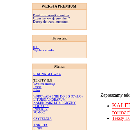
WERSJA PREMIUM:
Przejdź do wersji premium
Czym jest wersja premium?
Dostęp do wersji premium
Tu jesteś:
ILG
Wybierz miesiąc
Menu:
STRONA GŁÓWNA
TEKSTY ILG
Wybierz miesiąc
Dzisiaj
Jutro
Zapraszamy takż
WPROWADZENIE DO LG (OWLG)
LITURGIA HORARUM
KALENDARZ LITURGICZNY
KALE
DODATEK
INDEKSY
formac
POMOC
Teksty L
CZYTELNIA
ANKIETA
LINKI