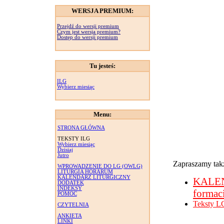
WERSJA PREMIUM:
Przejdź do wersji premium
Czym jest wersja premium?
Dostęp do wersji premium
Tu jesteś:
ILG
Wybierz miesiąc
Menu:
STRONA GŁÓWNA
TEKSTY ILG
Wybierz miesiąc
Dzisiaj
Jutro
Zapraszamy takż
WPROWADZENIE DO LG (OWLG)
LITURGIA HORARUM
KALENDARZ LITURGICZNY
KALE
DODATEK
INDEKSY
formac
POMOC
Teksty L
CZYTELNIA
ANKIETA
LINKI