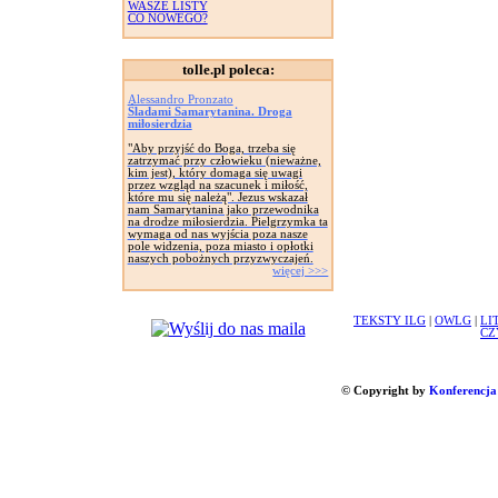
WASZE LISTY
CO NOWEGO?
tolle.pl poleca:
Alessandro Pronzato
Śladami Samarytanina. Droga
miłosierdzia
"Aby przyjść do Boga, trzeba się
zatrzymać przy człowieku (nieważne,
kim jest), który domaga się uwagi
przez wzgląd na szacunek i miłość,
które mu się należą". Jezus wskazał
nam Samarytanina jako przewodnika
na drodze miłosierdzia. Pielgrzymka ta
wymaga od nas wyjścia poza nasze
pole widzenia, poza miasto i opłotki
naszych pobożnych przyzwyczajeń.
więcej >>>
TEKSTY ILG
|
OWLG
|
LI
CZ
© Copyright by
Konferencja 