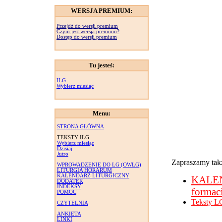
WERSJA PREMIUM:
Przejdź do wersji premium
Czym jest wersja premium?
Dostęp do wersji premium
Tu jesteś:
ILG
Wybierz miesiąc
Menu:
STRONA GŁÓWNA
TEKSTY ILG
Wybierz miesiąc
Dzisiaj
Jutro
Zapraszamy takż
WPROWADZENIE DO LG (OWLG)
LITURGIA HORARUM
KALENDARZ LITURGICZNY
KALE
DODATEK
INDEKSY
formac
POMOC
Teksty L
CZYTELNIA
ANKIETA
LINKI