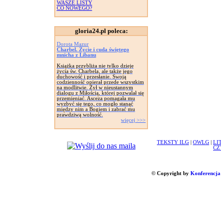
WASZE LISTY
CO NOWEGO?
gloria24.pl poleca:
Dorota Mazur
Charbel. Życie i cuda świętego
mnicha z Libanu
Książka przybliża nie tylko dzieje
życia św. Charbela, ale także jego
duchowość i przesłanie. Swoją
codzienność opierał przede wszystkim
na modlitwie. Żył w nieustannym
dialogu z Miłością, której pozwalał się
przemieniać. Asceza pomagała mu
wyzbyć się tego, co mogło stanąć
między nim a Bogiem i zabrać mu
prawdziwą wolność.
więcej >>>
TEKSTY ILG
|
OWLG
|
LI
CZ
© Copyright by
Konferencja 