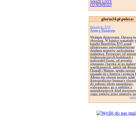
WASZE LISTY
CO NOWEGO?
gloria24.pl poleca:
Benedykt XVI
Jezus z Nazaretu
Wydanie ilustrowane. Oprawa tw
obwolutą. W książce wspaniały t
książki Benedykta XVI został
zilustrowany najwybitniejszymi
dziełami mistrzów zachodniego
malarstwa. Począwszy od miniat
średniowiecznych kodeksach i
malowideł Giotta, od artystów
renesansu i baroku aż po malarz
współczesnych, takich jak Rouau
Chagall i Matisse, sztuka zawsze
zmagała się z historią i postacią 
Album ten oferuje swoisty szlak
ikonograficzny biegnący równol
do pełnego tekstu papieskiego,
wzbogacający go o niektóre z
najpiękniejszych dzieł stworzon
ciągu wieków przez mistrzów pę
więc