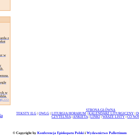
arda z
ekst
ur w
y
lt,
Jezusa.
egle
ych w
dzla.
ej >>>
STRONA GŁÓWNA
TEKSTY ILG
|
OWLG
|
LITURGIA HORARUM
|
KALENDARZ LITURGICZNY
|
D
CZYTELNIA
|
ANKIETA
|
LINKI
|
WASZE LISTY
|
CO NO
© Copyright by
Konferencja Episkopatu Polski
i
Wydawnictwo Pallottinum