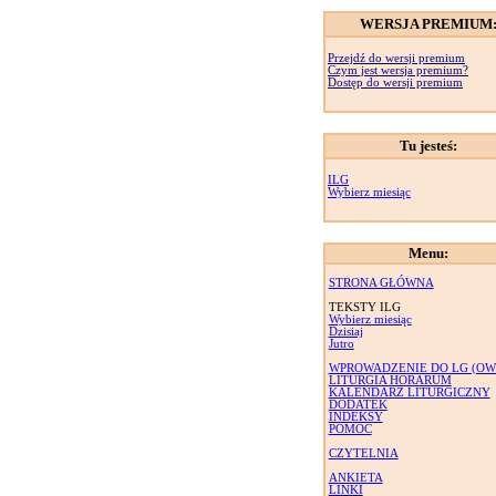
WERSJA PREMIUM
Przejdź do wersji premium
Czym jest wersja premium?
Dostęp do wersji premium
Tu jesteś:
ILG
Wybierz miesiąc
Menu:
STRONA GŁÓWNA
TEKSTY ILG
Wybierz miesiąc
Dzisiaj
Jutro
WPROWADZENIE DO LG (OW
LITURGIA HORARUM
KALENDARZ LITURGICZNY
DODATEK
INDEKSY
POMOC
CZYTELNIA
ANKIETA
LINKI