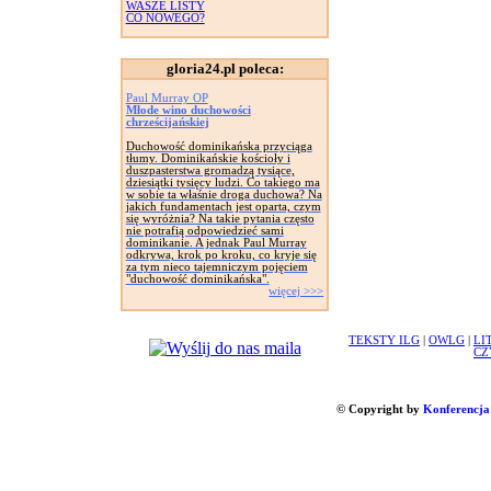
WASZE LISTY
CO NOWEGO?
gloria24.pl poleca:
Paul Murray OP
Młode wino duchowości
chrześcijańskiej
Duchowość dominikańska przyciąga
tłumy. Dominikańskie kościoły i
duszpasterstwa gromadzą tysiące,
dziesiątki tysięcy ludzi. Co takiego ma
w sobie ta właśnie droga duchowa? Na
jakich fundamentach jest oparta, czym
się wyróżnia? Na takie pytania często
nie potrafią odpowiedzieć sami
dominikanie. A jednak Paul Murray
odkrywa, krok po kroku, co kryje się
za tym nieco tajemniczym pojęciem
"duchowość dominikańska".
więcej >>>
TEKSTY ILG
|
OWLG
|
LI
CZ
© Copyright by
Konferencja 