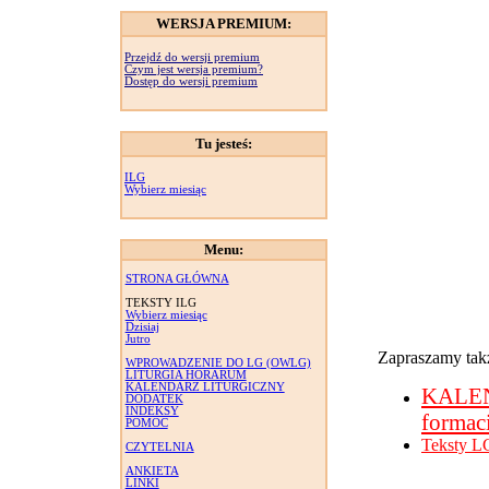
WERSJA PREMIUM:
Przejdź do wersji premium
Czym jest wersja premium?
Dostęp do wersji premium
Tu jesteś:
ILG
Wybierz miesiąc
Menu:
STRONA GŁÓWNA
TEKSTY ILG
Wybierz miesiąc
Dzisiaj
Jutro
Zapraszamy takż
WPROWADZENIE DO LG (OWLG)
LITURGIA HORARUM
KALENDARZ LITURGICZNY
KALE
DODATEK
INDEKSY
formac
POMOC
Teksty L
CZYTELNIA
ANKIETA
LINKI