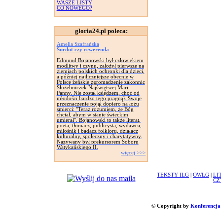
WASZE LISTY
CO NOWEGO?
gloria24.pl poleca:
Amelia Szafrańska
Surdut czy rewerenda
Edmund Bojanowski był człowiekiem
modlitwy i czynu, założył pierwsze na
ziemiach polskich ochronki dla dzieci,
a później najliczniejsze obecnie w
Polsce żeńskie zgromadzenie zakonnic
Służebniczek Najświętszej Marii
Panny. Nie został księdzem, choć od
młodości bardzo tego pragnął. Swoje
przeznaczenie pojął dopiero na łożu
smierci: "Teraz rozumiem, że Bóg
chciał, abym w stanie świeckim
umierał". Bojanowski to także literat,
poeta, tłumacz, publicysta, wydawca,
miłośnik i badacz folkloru, działacz
kulturalny, społeczny i charytatywny.
Nazywany był prekursorem Soboru
Watykańskiego II.
więcej >>>
TEKSTY ILG
|
OWLG
|
LI
CZ
© Copyright by
Konferencja 