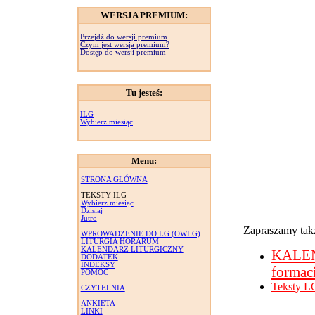
WERSJA PREMIUM:
Przejdź do wersji premium
Czym jest wersja premium?
Dostęp do wersji premium
Tu jesteś:
ILG
Wybierz miesiąc
Menu:
STRONA GŁÓWNA
TEKSTY ILG
Wybierz miesiąc
Dzisiaj
Jutro
Zapraszamy takż
WPROWADZENIE DO LG (OWLG)
LITURGIA HORARUM
KALENDARZ LITURGICZNY
KALE
DODATEK
INDEKSY
formac
POMOC
Teksty L
CZYTELNIA
ANKIETA
LINKI