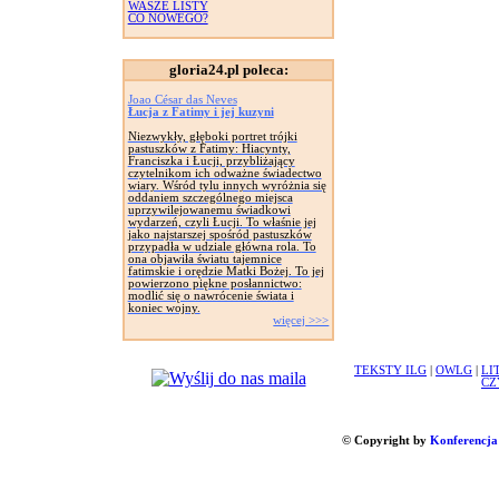
WASZE LISTY
CO NOWEGO?
gloria24.pl poleca:
Joao César das Neves
Łucja z Fatimy i jej kuzyni
Niezwykły, głęboki portret trójki
pastuszków z Fatimy: Hiacynty,
Franciszka i Łucji, przybliżający
czytelnikom ich odważne świadectwo
wiary. Wśród tylu innych wyróżnia się
oddaniem szczególnego miejsca
uprzywilejowanemu świadkowi
wydarzeń, czyli Łucji. To właśnie jej
jako najstarszej spośród pastuszków
przypadła w udziale główna rola. To
ona objawiła światu tajemnice
fatimskie i orędzie Matki Bożej. To jej
powierzono piękne posłannictwo:
modlić się o nawrócenie świata i
koniec wojny.
więcej >>>
TEKSTY ILG
|
OWLG
|
LI
CZ
© Copyright by
Konferencja 