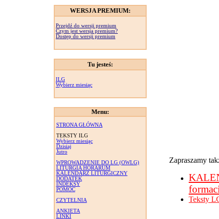
WERSJA PREMIUM:
Przejdź do wersji premium
Czym jest wersja premium?
Dostęp do wersji premium
Tu jesteś:
ILG
Wybierz miesiąc
Menu:
STRONA GŁÓWNA
TEKSTY ILG
Wybierz miesiąc
Dzisiaj
Jutro
Zapraszamy takż
WPROWADZENIE DO LG (OWLG)
LITURGIA HORARUM
KALENDARZ LITURGICZNY
KALE
DODATEK
INDEKSY
formac
POMOC
Teksty L
CZYTELNIA
ANKIETA
LINKI