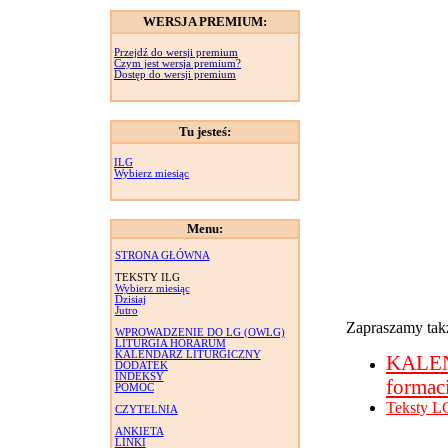
WERSJA PREMIUM:
Przejdź do wersji premium
Czym jest wersja premium?
Dostęp do wersji premium
Tu jesteś:
ILG
Wybierz miesiąc
Menu:
STRONA GŁÓWNA
TEKSTY ILG
Wybierz miesiąc
Dzisiaj
Jutro
Zapraszamy takż
WPROWADZENIE DO LG (OWLG)
LITURGIA HORARUM
KALENDARZ LITURGICZNY
KALE
DODATEK
INDEKSY
formac
POMOC
Teksty L
CZYTELNIA
ANKIETA
LINKI