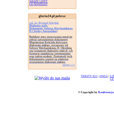
WASZE LISTY
CO NOWEGO?
gloria24.pl poleca:
red. ks. Ryszard Selejdak
Diakonat stały.
Dokumenty Soboru Watykańskiego
II i Stolicy Apostolskiej
Redaktor tego opracowania starał się
zebrać najważniejsze dokumenty
Magisterium Kościoła dotyczące
diakonatu stałego, począwszy od
Soboru Watykańskiego II. Określają
one tożsamość diakonów stałych, ich
formację zasadniczą i permanentną
oraz zakres posługi. Znajomość tych
dokumentów rzutuje na właściwe
zrozumienie diakonatu stałego.
więcej >>>
TEKSTY ILG
|
OWLG
|
LI
CZ
© Copyright by
Konferencja 