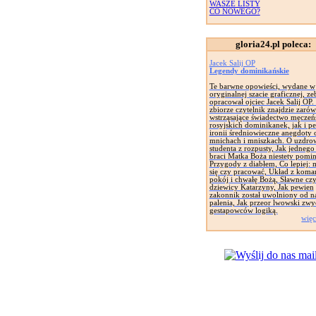
WASZE LISTY
CO NOWEGO?
gloria24.pl poleca:
Jacek Salij OP
Legendy dominikańskie
Te barwne opowieści, wydane w
oryginalnej szacie graficznej, zeb
opracował ojciec Jacek Salij OP
zbiorze czytelnik znajdzie zaró
wstrząsające świadectwo męczeń
rosyjskich dominikanek, jak i pe
ironii średniowieczne anegdoty 
mnichach i mniszkach. O uzdro
studenta z rozpusty, Jak jednego
braci Matka Boża niestety pomin
Przygody z diabłem, Co lepiej: 
się czy pracować, Układ z koma
pokój i chwałę Bożą, Sławne cz
dziewicy Katarzyny, Jak pewien
zakonnik został uwolniony od n
palenia, Jak przeor lwowski zwy
gestapowców logiką.
więc