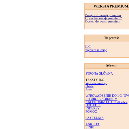
WERSJA PREMIUM
Przejdź do wersji premium
Czym jest wersja premium?
Dostęp do wersji premium
Tu jesteś:
ILG
Wybierz miesiąc
Menu:
STRONA GŁÓWNA
TEKSTY ILG
Wybierz miesiąc
Dzisiaj
Jutro
WPROWADZENIE DO LG (OW
LITURGIA HORARUM
KALENDARZ LITURGICZNY
DODATEK
INDEKSY
POMOC
CZYTELNIA
ANKIETA
LINKI