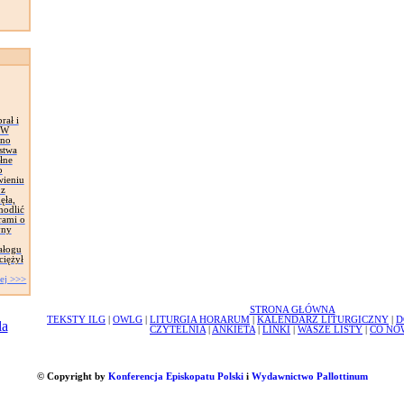
rał i
. W
wno
stwa
łne
o
wieniu
 z
ęła,
modlić
rami o
yny
ałogu
ciężył
ej >>>
STRONA GŁÓWNA
TEKSTY ILG
|
OWLG
|
LITURGIA HORARUM
|
KALENDARZ LITURGICZNY
|
D
CZYTELNIA
|
ANKIETA
|
LINKI
|
WASZE LISTY
|
CO NO
© Copyright by
Konferencja Episkopatu Polski
i
Wydawnictwo Pallottinum