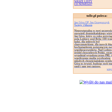
WASZE LISTY
CO NOWEGO?
tolle.pl poleca:
Jan Góra OP, Jan Grzegorczyk
Święty i błazen
Niepowtarzalna w swej szczerośc
opowieść dominikańskiego wizj
Jan Góra, który co roku przycią
pola Lednicy pod Rybę 100 tysi
ludzi, dla jednych był
charyzmatykiem, dla innych bła
hochsztaplerem pożerającym sw
współpracowników. Nad Lednicą
źródeł chrzcielnych Polski, ojcie
wypełniał wypaloną przez PRL i
współczesne media wyobraźnię
młodych chrześcijańskimi symb
Góra to żywioł, budując swój tea
ranił i sam jest raniony.
więc