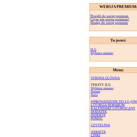
WERSJA PREMIUM
Przejdź do wersji premium
Czym jest wersja premium?
Dostęp do wersji premium
Tu jesteś:
ILG
Wybierz miesiąc
Menu:
STRONA GŁÓWNA
TEKSTY ILG
Wybierz miesiąc
Dzisiaj
Jutro
WPROWADZENIE DO LG (OW
LITURGIA HORARUM
KALENDARZ LITURGICZNY
DODATEK
INDEKSY
POMOC
CZYTELNIA
ANKIETA
LINKI