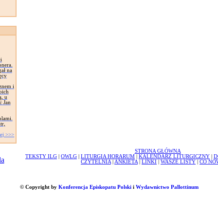
i
onera.
gał na
ęcy
znem i
oich
, u
c Jan
olami.
tr,
ej >>>
STRONA GŁÓWNA
TEKSTY ILG
|
OWLG
|
LITURGIA HORARUM
|
KALENDARZ LITURGICZNY
|
D
CZYTELNIA
|
ANKIETA
|
LINKI
|
WASZE LISTY
|
CO NO
© Copyright by
Konferencja Episkopatu Polski
i
Wydawnictwo Pallottinum