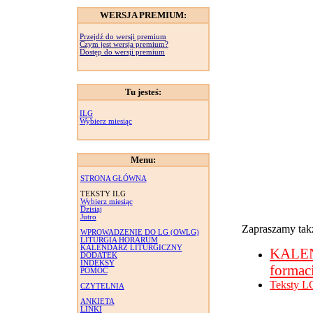
WERSJA PREMIUM:
Przejdź do wersji premium
Czym jest wersja premium?
Dostęp do wersji premium
Tu jesteś:
ILG
Wybierz miesiąc
Menu:
STRONA GŁÓWNA
TEKSTY ILG
Wybierz miesiąc
Dzisiaj
Jutro
Zapraszamy takż
WPROWADZENIE DO LG (OWLG)
LITURGIA HORARUM
KALENDARZ LITURGICZNY
KALE
DODATEK
INDEKSY
formac
POMOC
Teksty L
CZYTELNIA
ANKIETA
LINKI