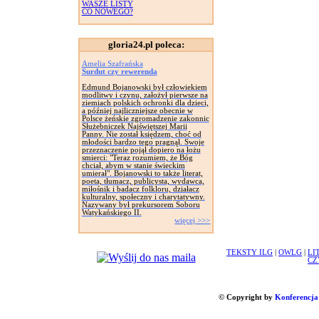
WASZE LISTY
CO NOWEGO?
gloria24.pl poleca:
Amelia Szafrańska
Surdut czy rewerenda
Edmund Bojanowski był człowiekiem
modlitwy i czynu, założył pierwsze na
ziemiach polskich ochronki dla dzieci,
a później najliczniejsze obecnie w
Polsce żeńskie zgromadzenie zakonnic
Służebniczek Najświętszej Marii
Panny. Nie został księdzem, choć od
młodości bardzo tego pragnął. Swoje
przeznaczenie pojął dopiero na łożu
smierci: "Teraz rozumiem, że Bóg
chciał, abym w stanie świeckim
umierał". Bojanowski to także literat,
poeta, tłumacz, publicysta, wydawca,
miłośnik i badacz folkloru, działacz
kulturalny, społeczny i charytatywny.
Nazywany był prekursorem Soboru
Watykańskiego II.
więcej >>>
TEKSTY ILG
|
OWLG
|
LI
CZ
© Copyright by
Konferencja 