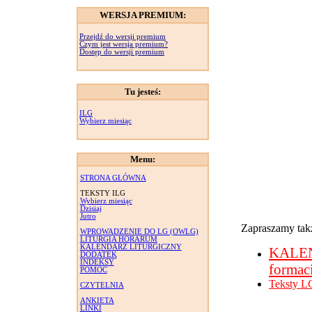
WERSJA PREMIUM:
Przejdź do wersji premium
Czym jest wersja premium?
Dostęp do wersji premium
Tu jesteś:
ILG
Wybierz miesiąc
Menu:
STRONA GŁÓWNA
TEKSTY ILG
Wybierz miesiąc
Dzisiaj
Jutro
Zapraszamy takż
WPROWADZENIE DO LG (OWLG)
LITURGIA HORARUM
KALENDARZ LITURGICZNY
KALE
DODATEK
INDEKSY
formac
POMOC
Teksty L
CZYTELNIA
ANKIETA
LINKI