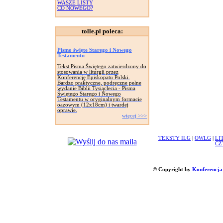
WASZE LISTY
CO NOWEGO?
tolle.pl poleca:
Pismo święte Starego i Nowego
Testamentu
Tekst Pisma Świętego zatwierdzony do
stosowania w liturgii przez
Konferencję Episkopatu Polski.
Bardzo praktyczne, podręczne pełne
wydanie Biblii Tysiąclecia - Pisma
Świętego Starego i Nowego
Testamentu w oryginalnym formacie
oazowym (12x18cm) i twardej
oprawie.
więcej >>>
TEKSTY ILG
|
OWLG
|
LI
CZ
© Copyright by
Konferencja 