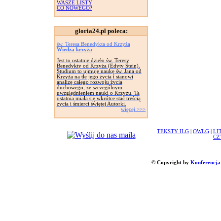
WASZE LISTY
CO NOWEGO?
gloria24.pl poleca:
św. Teresa Benedykta od Krzyża
Wiedza krzyża
Jest to ostatnie dzieło św. Teresy
Benedykty od Krzyża (Edyty Stein).
Studium to ujmuje naukę św. Jana od
Krzyża na tle jego życia i stanowi
analizę całego rozwoju życia
duchowego, ze szczególnym
uwzględnieniem nauki o Krzyżu. Ta
ostatnia miała się wkrótce stać treścią
życia i śmierci świętej Autorki.
więcej >>>
TEKSTY ILG
|
OWLG
|
LI
CZ
© Copyright by
Konferencja 