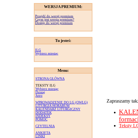
WERSJA PREMIUM:
Przejdź do wersji premium
Czym jest wersja premium?
Dostęp do wersji premium
Tu jesteś:
ILG
Wybierz miesiąc
Menu:
STRONA GŁÓWNA
TEKSTY ILG
Wybierz miesiąc
Dzisiaj
Jutro
Zapraszamy takż
WPROWADZENIE DO LG (OWLG)
LITURGIA HORARUM
KALENDARZ LITURGICZNY
KALE
DODATEK
INDEKSY
formac
POMOC
Teksty L
CZYTELNIA
ANKIETA
LINKI