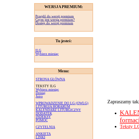
WERSJA PREMIUM:
Przejdź do wersji premium
Czym jest wersja premium?
Dostęp do wersji premium
Tu jesteś:
ILG
Wybierz miesiąc
Menu:
STRONA GŁÓWNA
TEKSTY ILG
Wybierz miesiąc
Dzisiaj
Jutro
Zapraszamy takż
WPROWADZENIE DO LG (OWLG)
LITURGIA HORARUM
KALENDARZ LITURGICZNY
KALE
DODATEK
INDEKSY
formac
POMOC
Teksty L
CZYTELNIA
ANKIETA
LINKI