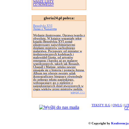
WASZE LISTY
CO NOWEGO?
gloria24.pl poleca:
Benedykt XVI
Jezus z Nazaretu
Wydanie ilustrowane. Oprawa twarda z
obwolutą. W książce wspaniały tekst
książki Benedykta XVI został
zilustrowany najwybitniejszymi
dziełami mistrzów zachodniego
malarstwa. Począwszy od miniatur w
średniowiecznych kodeksach i
malowideł Giotta, od artystów
renesansu i baroku aż po malarzy
współczesnych, takich jak Rouault,
Chagall i Matisse, sztuka zawsze
zmagała się z historią i postacią Jezusa.
Album ten oferuje swoisty szlak
ikonograficzny biegnący równolegle
do pełnego tekstu papieskiego,
wzbogacający go o niektóre z
najpiękniejszych dzieł stworzonych w
ciągu wieków przez mistrzów pędzla.
więcej >>>
TEKSTY ILG
|
OWLG
|
LI
CZ
© Copyright by
Konferencja 