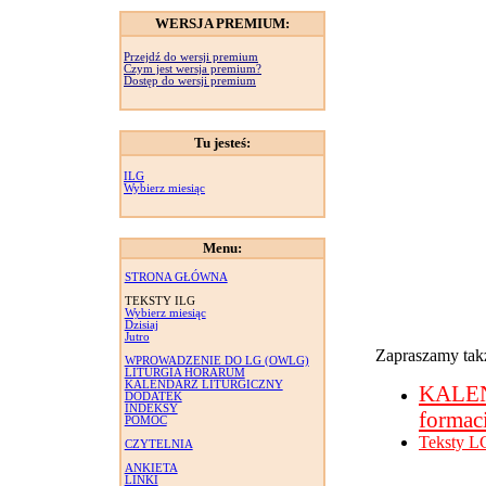
WERSJA PREMIUM:
Przejdź do wersji premium
Czym jest wersja premium?
Dostęp do wersji premium
Tu jesteś:
ILG
Wybierz miesiąc
Menu:
STRONA GŁÓWNA
TEKSTY ILG
Wybierz miesiąc
Dzisiaj
Jutro
Zapraszamy takż
WPROWADZENIE DO LG (OWLG)
LITURGIA HORARUM
KALENDARZ LITURGICZNY
KALE
DODATEK
INDEKSY
formac
POMOC
Teksty L
CZYTELNIA
ANKIETA
LINKI