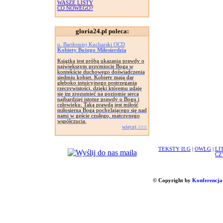
WASZE LISTY
CO NOWEGO?
gloria24.pl poleca:
o. Bartłomiej Kucharski OCD
Kobiety Bożego Miłosierdzia
Książka jest próbą ukazania prawdy o
największym przymiocie Boga w
kontekście duchowego doświadczenia
siedmiu kobiet. Kobiety mają dar
głęboko intuicyjnego postrzegania
rzeczywistości, dzięki któremu udaje
się im zrozumieć na poziomie serca
najbardziej istotne prawdy o Bogu i
człowieku. Taką prawdą jest miłość
miłosierna Boga pochylającego się nad
nami w geście czułego, matczynego
współczucia.
więcej >>>
TEKSTY ILG
|
OWLG
|
LI
CZ
© Copyright by
Konferencja 