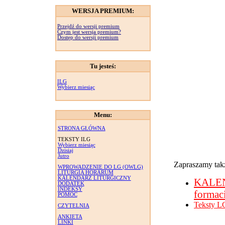
WERSJA PREMIUM:
Przejdź do wersji premium
Czym jest wersja premium?
Dostęp do wersji premium
Tu jesteś:
ILG
Wybierz miesiąc
Menu:
STRONA GŁÓWNA
TEKSTY ILG
Wybierz miesiąc
Dzisiaj
Jutro
Zapraszamy takż
WPROWADZENIE DO LG (OWLG)
LITURGIA HORARUM
KALENDARZ LITURGICZNY
KALE
DODATEK
INDEKSY
formac
POMOC
Teksty L
CZYTELNIA
ANKIETA
LINKI