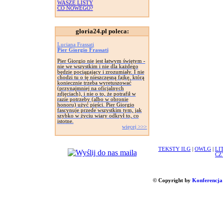
WASZE LISTY
CO NOWEGO?
gloria24.pl poleca:
Luciana Frassati
Pier Giorgio Frassati
Pier Giorgio nie jest łatwym świętym -
nie we wszystkim i nie dla każdego
będzie pociągający i zrozumiały. I nie
chodzi tu o tę nieszczęsną fajkę, którą
koniecznie trzeba wyretuszować
(przynajmniej na oficjalnych
zdjęciach), i nie o to, że potrafił w
razie potrzeby (albo w obronie
honoru) użyć pięści. Pier Giorgio
fascynuje przede wszystkim tym, jak
szybko w życiu wiary odkrył to, co
istotne.
więcej >>>
TEKSTY ILG
|
OWLG
|
LI
CZ
© Copyright by
Konferencja 