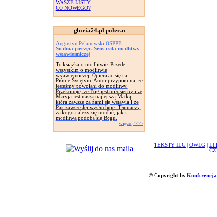
WASZE LISTY
CO NOWEGO?
gloria24.pl poleca:
Augustyn Pelanowski OSPPE
Siódma pieczęć. Sens i siła modlitwy
wstawienniczej
To książka o modlitwie. Przede
wszystkim o modlitwie
wstawienniczej. Opierając się na
Piśmie Świętym, Autor przypomina, że
jesteśmy powołani do modlitwy.
Przekonuje, że Bóg jest miłosierny i że
Maryja jest naszą najlepszą Matką,
która zawsze za nami się wstawia i że
Pan zawsze Jej wysłuchuje. Tłumaczy,
za kogo należy się modlić, jaka
modlitwa podoba się Bogu.
więcej >>>
TEKSTY ILG
|
OWLG
|
LI
CZ
© Copyright by
Konferencja 