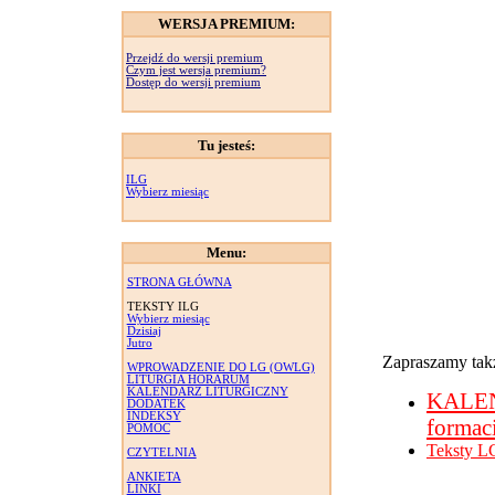
WERSJA PREMIUM:
Przejdź do wersji premium
Czym jest wersja premium?
Dostęp do wersji premium
Tu jesteś:
ILG
Wybierz miesiąc
Menu:
STRONA GŁÓWNA
TEKSTY ILG
Wybierz miesiąc
Dzisiaj
Jutro
Zapraszamy takż
WPROWADZENIE DO LG (OWLG)
LITURGIA HORARUM
KALENDARZ LITURGICZNY
KALE
DODATEK
INDEKSY
formac
POMOC
Teksty L
CZYTELNIA
ANKIETA
LINKI