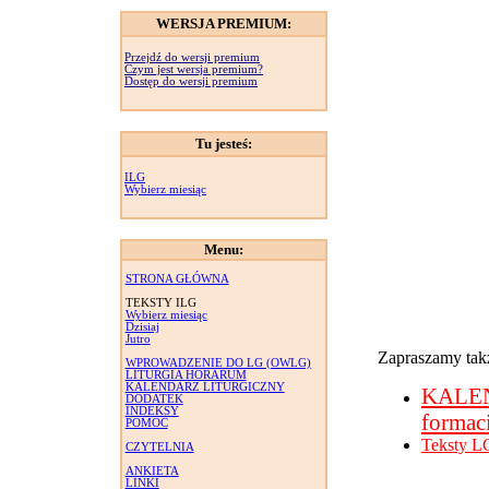
WERSJA PREMIUM:
Przejdź do wersji premium
Czym jest wersja premium?
Dostęp do wersji premium
Tu jesteś:
ILG
Wybierz miesiąc
Menu:
STRONA GŁÓWNA
TEKSTY ILG
Wybierz miesiąc
Dzisiaj
Jutro
Zapraszamy takż
WPROWADZENIE DO LG (OWLG)
LITURGIA HORARUM
KALENDARZ LITURGICZNY
KALE
DODATEK
INDEKSY
formac
POMOC
Teksty L
CZYTELNIA
ANKIETA
LINKI