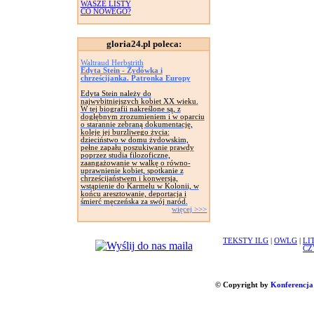
WASZE LISTY
CO NOWEGO?
gloria24.pl poleca:
Waltraud Herbstrith
Edyta Stein - Żydówka i
chrześcijanka. Patronka Europy
Edyta Stein należy do
najwybitniejszych kobiet XX wieku.
W tej biografii nakreślone są, z
dogłębnym zrozumieniem i w oparciu
o starannie zebraną dokumentację,
koleje jej burzliwego życia:
dzieciństwo w domu żydowskim,
pełne zapału poszukiwanie prawdy
poprzez studia filozoficzne,
zaangażowanie w walkę o równo-
uprawnienie kobiet, spotkanie z
chrześcijaństwem i konwersja,
wstąpienie do Karmelu w Kolonii, w
końcu aresztowanie, deportacja i
śmierć męczeńska za swój naród.
więcej >>>
TEKSTY ILG
|
OWLG
|
LI
CZ
© Copyright by
Konferencja 