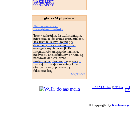
WASZE LISTY
CO NOWEGO?
gloria24.pl poleca:
Marian Grabowski
Ewangeliarz osobisty
Teksty są krótkie. Są też lakoniczne,
miejscami aż do granic zrozumiałości.
Tak jest i musi być, by mogły
dziedziczyć coś z lakoniczności
ewangelicznych narracji. Ta
lakoniczność zmusza do namysłu,
medytacji, a tekst biblijny otwiera się
naprawdę dopiero przed
medytującym, kontemplującym go.
Inaczej pozostaje zamknięty i nie
oferuje niczego poza swoją
faktycznością.
więcej >>>
TEKSTY ILG
|
OWLG
|
LI
CZ
© Copyright by
Konferencja 