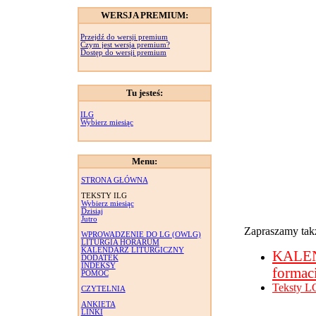
WERSJA PREMIUM:
Przejdź do wersji premium
Czym jest wersja premium?
Dostęp do wersji premium
Tu jesteś:
ILG
Wybierz miesiąc
Menu:
STRONA GŁÓWNA
TEKSTY ILG
Wybierz miesiąc
Dzisiaj
Jutro
Zapraszamy takż
WPROWADZENIE DO LG (OWLG)
LITURGIA HORARUM
KALENDARZ LITURGICZNY
KALE
DODATEK
INDEKSY
formac
POMOC
Teksty L
CZYTELNIA
ANKIETA
LINKI