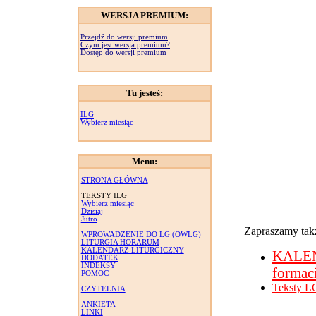
WERSJA PREMIUM:
Przejdź do wersji premium
Czym jest wersja premium?
Dostęp do wersji premium
Tu jesteś:
ILG
Wybierz miesiąc
Menu:
STRONA GŁÓWNA
TEKSTY ILG
Wybierz miesiąc
Dzisiaj
Jutro
Zapraszamy takż
WPROWADZENIE DO LG (OWLG)
LITURGIA HORARUM
KALENDARZ LITURGICZNY
KALE
DODATEK
INDEKSY
formac
POMOC
Teksty L
CZYTELNIA
ANKIETA
LINKI