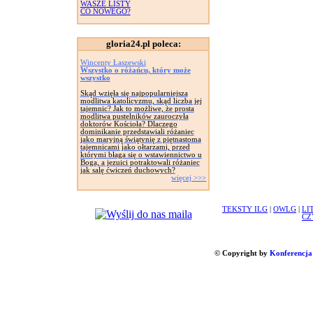
WASZE LISTY
CO NOWEGO?
gloria24.pl poleca:
Wincenty Łaszewski
Wszystko o różańcu, który może
wszystko
Skąd wzięła się najpopularniejsza
modlitwa katolicyzmu, skąd liczba jej
tajemnic? Jak to możliwe, że prosta
modlitwa pustelników zauroczyła
doktorów Kościoła? Dlaczego
dominikanie przedstawiali różaniec
jako maryjną świątynię z piętnastoma
tajemnicami jako ołtarzami, przed
którymi błaga się o wstawiennictwo u
Boga, a jezuici potraktowali różaniec
jak salę ćwiczeń duchowych?
więcej >>>
TEKSTY ILG
|
OWLG
|
LI
CZ
© Copyright by
Konferencja 