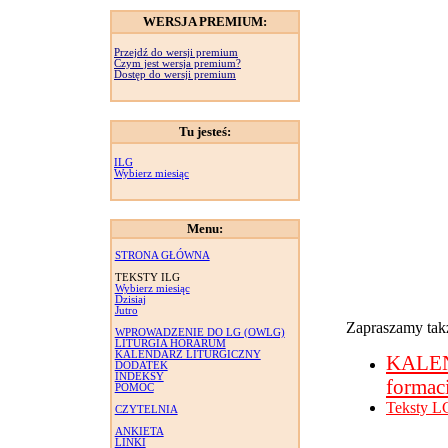
WERSJA PREMIUM:
Przejdź do wersji premium
Czym jest wersja premium?
Dostęp do wersji premium
Tu jesteś:
ILG
Wybierz miesiąc
Menu:
STRONA GŁÓWNA
TEKSTY ILG
Wybierz miesiąc
Dzisiaj
Jutro
Zapraszamy takż
WPROWADZENIE DO LG (OWLG)
LITURGIA HORARUM
KALENDARZ LITURGICZNY
KALE
DODATEK
INDEKSY
formac
POMOC
Teksty L
CZYTELNIA
ANKIETA
LINKI