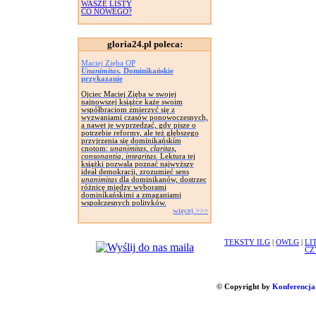
WASZE LISTY
CO NOWEGO?
gloria24.pl poleca:
Maciej Zięba OP
Unanimitas.
Dominikańskie
przykazanie
Ojciec Maciej Zięba w swojej
najnowszej książce każe swoim
współbraciom zmierzyć się z
wyzwaniami czasów ponowoczesnych,
a nawet je wyprzedzać, gdy pisze o
potrzebie reformy, ale też głębszego
przyjrzenia się dominikańskim
cnotom:
unanimitas, claritas,
consonantia, integritas.
Lektura tej
książki pozwala poznać najwyższy
ideał demokracji, zrozumieć sens
unanimitas
dla dominikanów, dostrzec
różnicę między wyborami
dominikańskimi a zmaganiami
wspołczesnych polityków.
więcej >>>
TEKSTY ILG
|
OWLG
|
LI
CZ
© Copyright by
Konferencja 