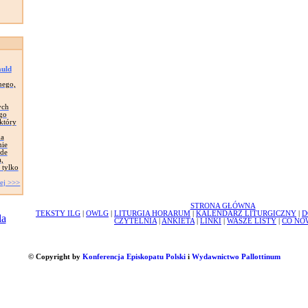
auld
nego,
ych
go
który
ka
nie
 de
,
 tylko
ej >>>
STRONA GŁÓWNA
TEKSTY ILG
|
OWLG
|
LITURGIA HORARUM
|
KALENDARZ LITURGICZNY
|
D
CZYTELNIA
|
ANKIETA
|
LINKI
|
WASZE LISTY
|
CO NO
© Copyright by
Konferencja Episkopatu Polski
i
Wydawnictwo Pallottinum