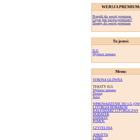
WERSJA PREMIUM
Przejdź do wersji premium
Czym jest wersja premium?
Dostęp do wersji premium
Tu jesteś:
ILG
Wybierz miesiąc
Menu:
STRONA GŁÓWNA
TEKSTY ILG
Wybierz miesiąc
Dzisiaj
Jutro
WPROWADZENIE DO LG (OW
LITURGIA HORARUM
KALENDARZ LITURGICZNY
DODATEK
INDEKSY
POMOC
CZYTELNIA
ANKIETA
LINKI