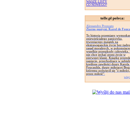
WASZE LISTY
CO NOWEGO?
tolle.pl poleca:
Alessandro Pronzato
Ziarno pustyni. Karol de Fouc
To historia przemiany wymuska
zniewieściałego paniczyka,
trwoniącego majątek na
ekstrawaganckie życie bez żadn
zasad moralnych, w pokonujące
wszelkie przeszkody człowieka, 
nie chce jechać przez życie w
pierwszej klasie. Książkę przeni
napięcie, przechodzące w subtel
kreślone zawiłości duszy Karola
Foucaulda, duszy miłującej Boga
któremu poświęcił się "z miłości,
przez miłość".
więc